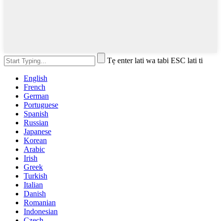
Tẹ enter lati wa tabi ESC lati ti
English
French
German
Portuguese
Spanish
Russian
Japanese
Korean
Arabic
Irish
Greek
Turkish
Italian
Danish
Romanian
Indonesian
Czech