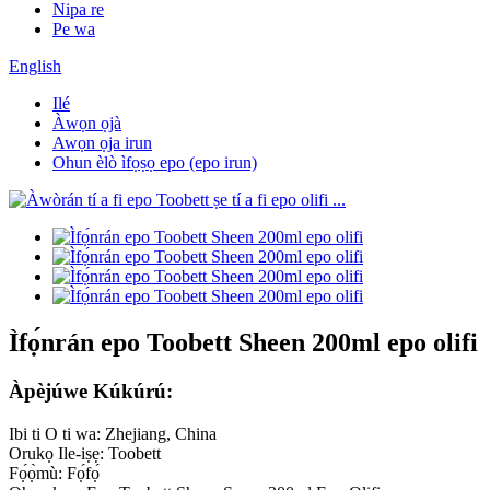
Nipa re
Pe wa
English
Ilé
Àwọn ọjà
Awọn ọja irun
Ohun èlò ìfọṣọ epo (epo irun)
Ìfọ́nrán epo Toobett Sheen 200ml epo olifi
Àpèjúwe Kúkúrú:
Ibi ti O ti wa: Zhejiang, China
Orukọ Ile-iṣẹ: Toobett
Fọ́ọ̀mù: Fọ́fọ́