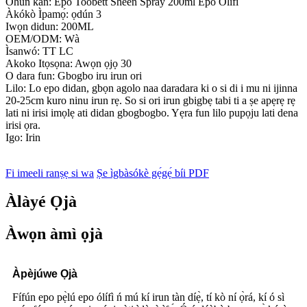
Ohun kan: Epo Toobett Sheen Spray 200ml Epo Olifi
Àkókò Ìpamọ́: ọdún 3
Iwọn didun: 200ML
OEM/ODM: Wà
Ìsanwó: TT LC
Akoko Itọsọna: Awọn ọjọ 30
O dara fun: Gbogbo iru irun ori
Lilo: Lo epo didan, gbọn agolo naa daradara ki o si di i mu ni ijinna
20-25cm kuro ninu irun rẹ. So si ori irun gbigbẹ tabi ti a ṣe apẹrẹ rẹ
lati ni irisi imọlẹ ati didan gbogbogbo. Yẹra fun lilo pupọju lati dena
irisi ọra.
Igo: Irin
Fi imeeli ranṣẹ si wa
Ṣe ìgbàsókè gẹ́gẹ́ bíi PDF
Àlàyé Ọjà
Àwọn àmì ọjà
Àpèjúwe Ọjà
Fífún epo pẹ̀lú epo ólífì ń mú kí irun tàn díẹ̀, tí kò ní ọ̀rá, kí ó sì