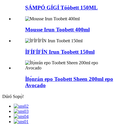
ṢÁMPÓ GÍGÍ Tóòbett 150ML
Mousse Irun Toobett 400ml
ÌFÍFÍFÍN Irun Toobett 150ml
Ìfọ́nrán epo Toobett Sheen 200ml epo
Avocado
Dúró Sopọ̀!