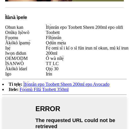
Ìlànà ìpele
Ohun kan
Ìfọ́nrán epo Toobett Sheen 200ml epo olifi
Orúkọ Iṣòwò
Toobett
Fọọmu
Fífọ́nrán
Àkókò ìpamọ́
Ọdún mẹ́ta
Iṣẹ́
Fẹ́ omi sí i kí o sì fún irun ní okun, mú kí irun 
Iwọn didun
200ml
OEM/ODM
Ó wà nílẹ̀
ÌSANWÒ
TT LC
Àkókò ìdarí
Ọjọ́ 30
Igo
Irin
Ti tẹlẹ:
Ìfọ́nrán epo Toobett Sheen 200ml epo Avocado
Itele:
Fọ́ọ̀mù Fífá Toobett 350ml