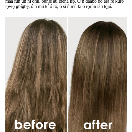
máa fún un ní omi, oúnjẹ àti ìdènà ìfọ́. Ó ń dáàbò bo ara rẹ̀ kúrò
lọ́wọ́ gbígbẹ, ó ń mú kí ó rọ̀, ó sì ń mú kí ó rọrùn láti tọ́jú.