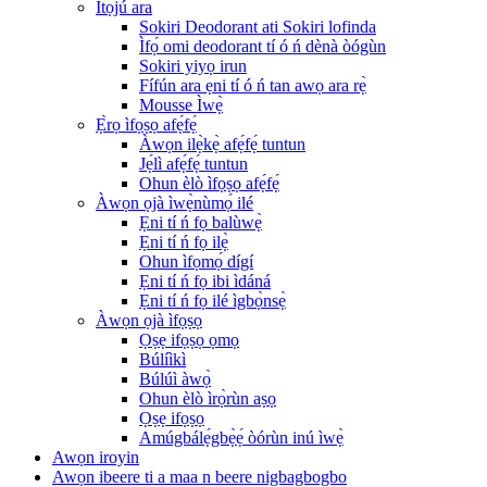
Ìtọ́jú ara
Sokiri Deodorant ati Sokiri lofinda
Ìfọ́ omi deodorant tí ó ń dènà òógùn
Sokiri yiyọ irun
Fífún ara ẹni tí ó ń tan awọ ara rẹ̀
Mousse Ìwẹ̀
Ẹ̀rọ ìfọṣọ afẹ́fẹ́
Àwọn ilẹ̀kẹ̀ afẹ́fẹ́ tuntun
Jẹ́lì afẹ́fẹ́ tuntun
Ohun èlò ìfọṣọ afẹ́fẹ́
Àwọn ọjà ìwẹ̀nùmọ́ ilé
Ẹni tí ń fọ balùwẹ̀
Ẹni tí ń fọ ilẹ̀
Ohun ìfọmọ́ dígí
Ẹni tí ń fọ ibi ìdáná
Ẹni tí ń fọ ilé ìgbọ̀nsẹ̀
Àwọn ọjà ìfọṣọ
Ọṣẹ ifọṣọ ọmọ
Búlíìkì
Búlúì àwọ̀
Ohun èlò ìrọ̀rùn aṣọ
Ọṣẹ ifọṣọ
Amúgbálẹ́gbẹ̀ẹ́ òórùn inú ìwẹ̀
Awọn iroyin
Awọn ibeere ti a maa n beere nigbagbogbo