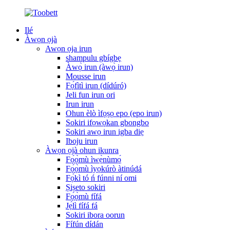
Ilé
Àwọn ọjà
Awọn ọja irun
shampulu gbígbẹ
Àwọ̀ irun (àwọ̀ irun)
Mousse irun
Fọ́fìtì irun (dídúró)
Jeli fun irun ori
Irun irun
Ohun èlò ìfọṣọ epo (epo irun)
Sokiri ifọwọkan gbongbo
Sokiri awọ irun igba diẹ
Iboju irun
Àwọn ọjà ohun ikunra
Fọ́ọ̀mù ìwẹ̀nùmọ́
Fọ́ọ̀mù ìyọkúrò àtinúdá
Fọ́kì tó ń fúnni ní omi
Ṣiṣeto sokiri
Fọ́ọ̀mù fífá
Jẹ́lì fífá fá
Sokiri ibora oorun
Fífún dídán