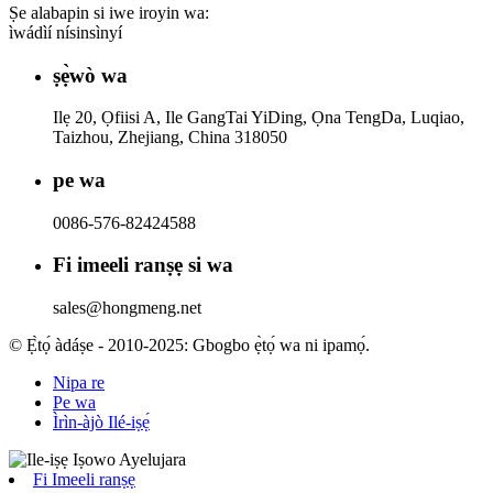
Ṣe alabapin si iwe iroyin wa:
ìwádìí nísinsìnyí
ṣẹ̀wò wa
Ilẹ 20, Ọfiisi A, Ile GangTai YiDing, Ọna TengDa, Luqiao,
Taizhou, Zhejiang, China 318050
pe wa
0086-576-82424588
Fi imeeli ranṣẹ si wa
sales@hongmeng.net
© Ẹ̀tọ́ àdáṣe - 2010-2025: Gbogbo ẹ̀tọ́ wa ni ipamọ́.
Nipa re
Pe wa
Ìrìn-àjò Ilé-iṣẹ́
Fi Imeeli ranṣẹ