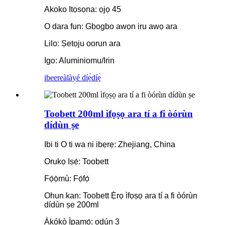
Akoko Itọsọna: ọjọ 45
O dara fun: Gbogbo awọn iru awọ ara
Lilo: Ṣetọju oorun ara
Igo: Aluminiomu/Irin
ibeere
àlàyé díẹ̀díẹ̀
Toobett 200ml ìfọṣọ ara tí a fi òórùn
dídùn ṣe
Ibi ti O ti wa ni ibẹrẹ: Zhejiang, China
Orukọ Iṣẹ́: Toobett
Fọ́ọ̀mù: Fọ́fọ́
Ohun kan: Toobett Ẹ̀rọ ìfọṣọ ara tí a fi òórùn
dídùn ṣe 200ml
Àkókò Ìpamọ́: ọdún 3