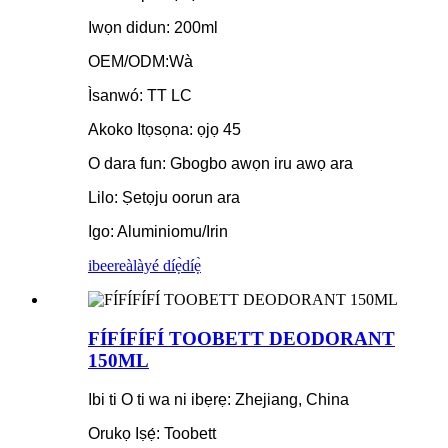
Iwọn didun: 200ml
OEM/ODM:Wà
Ìsanwó: TT LC
Akoko Itọsọna: ọjọ 45
O dara fun: Gbogbo awọn iru awọ ara
Lilo: Ṣetọju oorun ara
Igo: Aluminiomu/Irin
ibeere
àlàyé díẹ̀díẹ̀
FÍFÍFÍFÍ TOOBETT DEODORANT
150ML
Ibi ti O ti wa ni ibẹrẹ: Zhejiang, China
Orukọ Iṣẹ́: Toobett