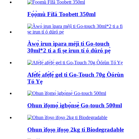
Fọ́ọ̀mù Fífá Toobett 350ml
Àwọ̀ irun ìpara méjì ti Go-touch
30ml*2 ti a fi ṣe irun tí ó dúró pẹ́
Afẹ́fẹ́ afẹ́fẹ́ gel ti Go-Touch 70g Òórùn
Tó Yẹ
Ohun ìfọmọ́ ìgbọ̀nsẹ̀ Go-touch 500ml
Ohun ìfọṣọ ifọṣọ 2kg ti Biodegradable