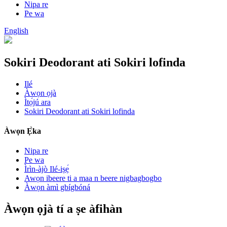
Nipa re
Pe wa
English
Sokiri Deodorant ati Sokiri lofinda
Ilé
Àwọn ọjà
Ìtọ́jú ara
Sokiri Deodorant ati Sokiri lofinda
Àwọn Ẹ̀ka
Nipa re
Pe wa
Ìrìn-àjò Ilé-iṣẹ́
Awọn ibeere ti a maa n beere nigbagbogbo
Àwọn àmì gbígbóná
Àwọn ọjà tí a ṣe àfihàn