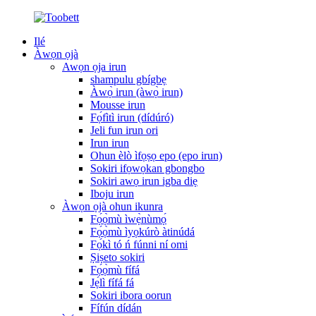
Ilé
Àwọn ọjà
Awọn ọja irun
shampulu gbígbẹ
Àwọ̀ irun (àwọ̀ irun)
Mousse irun
Fọ́fìtì irun (dídúró)
Jeli fun irun ori
Irun irun
Ohun èlò ìfọṣọ epo (epo irun)
Sokiri ifọwọkan gbongbo
Sokiri awọ irun igba diẹ
Iboju irun
Àwọn ọjà ohun ikunra
Fọ́ọ̀mù ìwẹ̀nùmọ́
Fọ́ọ̀mù ìyọkúrò àtinúdá
Fọ́kì tó ń fúnni ní omi
Ṣiṣeto sokiri
Fọ́ọ̀mù fífá
Jẹ́lì fífá fá
Sokiri ibora oorun
Fífún dídán