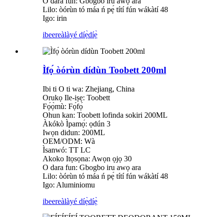
O dara fun: Gbogbo iru awọ ara
Lilo: òórùn tó máa ń pẹ́ títí fún wákàtí 48
Igo: irin
ibeere
àlàyé díẹ̀díẹ̀
Ìfọ́ òórùn dídùn Toobett 200ml
Ibi ti O ti wa: Zhejiang, China
Orukọ Ile-iṣẹ: Toobett
Fọ́ọ̀mù: Fọ́fọ́
Ohun kan: Toobett lofinda sokiri 200ML
Àkókò Ìpamọ́: ọdún 3
Iwọn didun: 200ML
OEM/ODM: Wà
Ìsanwó: TT LC
Akoko Itọsọna: Awọn ọjọ 30
O dara fun: Gbogbo iru awọ ara
Lilo: òórùn tó máa ń pẹ́ títí fún wákàtí 48
Igo: Aluminiomu
ibeere
àlàyé díẹ̀díẹ̀