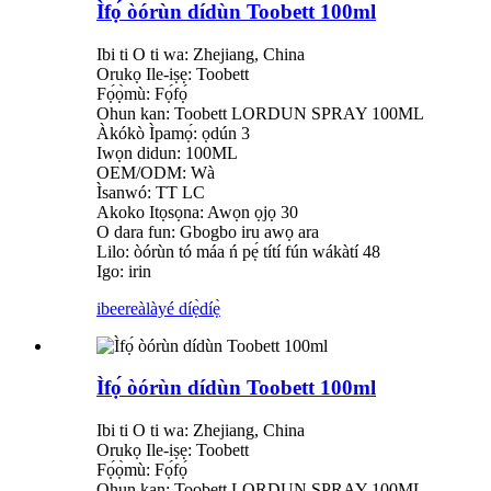
Ìfọ́ òórùn dídùn Toobett 100ml
Ibi ti O ti wa: Zhejiang, China
Orukọ Ile-iṣẹ: Toobett
Fọ́ọ̀mù: Fọ́fọ́
Ohun kan: Toobett LORDUN SPRAY 100ML
Àkókò Ìpamọ́: ọdún 3
Iwọn didun: 100ML
OEM/ODM: Wà
Ìsanwó: TT LC
Akoko Itọsọna: Awọn ọjọ 30
O dara fun: Gbogbo iru awọ ara
Lilo: òórùn tó máa ń pẹ́ títí fún wákàtí 48
Igo: irin
ibeere
àlàyé díẹ̀díẹ̀
Ìfọ́ òórùn dídùn Toobett 100ml
Ibi ti O ti wa: Zhejiang, China
Orukọ Ile-iṣẹ: Toobett
Fọ́ọ̀mù: Fọ́fọ́
Ohun kan: Toobett LORDUN SPRAY 100ML