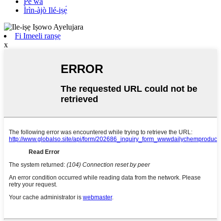
Pe wa
Ìrìn-àjò Ilé-iṣẹ́
Fi Imeeli ranṣẹ
x