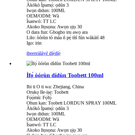
Àkókò Ìpamọ́: ọdún 3
Iwọn didun: 100ML
OEM/ODM: Wà
Ìsanwó: TT LC
Akoko Itọsọna: Awọn ọjọ 30
O dara fun: Gbogbo iru awọ ara
Lilo: òórùn tó máa ń pẹ́ títí fún wákàtí 48
Igo: irin
ibeere
àlàyé díẹ̀díẹ̀
Ìfọ́ òórùn dídùn Toobett 100ml
Ibi ti O ti wa: Zhejiang, China
Orukọ Ile-iṣẹ: Toobett
Fọ́ọ̀mù: Fọ́fọ́
Ohun kan: Toobett LORDUN SPRAY 100ML
Àkókò Ìpamọ́: ọdún 3
Iwọn didun: 100ML
OEM/ODM: Wà
Ìsanwó: TT LC
Akoko Itọsọna: Awọn ọjọ 30