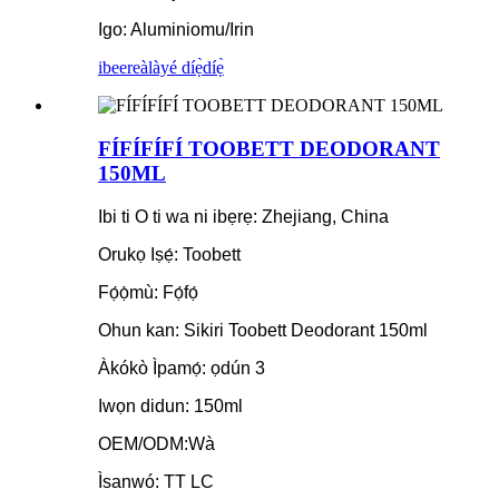
Igo: Aluminiomu/Irin
ibeere
àlàyé díẹ̀díẹ̀
FÍFÍFÍFÍ TOOBETT DEODORANT
150ML
Ibi ti O ti wa ni ibẹrẹ: Zhejiang, China
Orukọ Iṣẹ́: Toobett
Fọ́ọ̀mù: Fọ́fọ́
Ohun kan: Sikiri Toobett Deodorant 150ml
Àkókò Ìpamọ́: ọdún 3
Iwọn didun: 150ml
OEM/ODM:Wà
Ìsanwó: TT LC