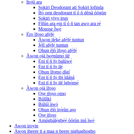
Ìtọ́jú ara
Sokiri Deodorant ati Sokiri lofinda
Ìfọ́ omi deodorant tí ó ń dènà òógùn
Sokiri yiyọ irun
Fífún ara ẹni tí ó ń tan awọ ara rẹ̀
Mousse Ìwẹ̀
Ẹ̀rọ ìfọṣọ afẹ́fẹ́
Àwọn ilẹ̀kẹ̀ afẹ́fẹ́ tuntun
Jẹ́lì afẹ́fẹ́ tuntun
Ohun èlò ìfọṣọ afẹ́fẹ́
Àwọn ọjà ìwẹ̀nùmọ́ ilé
Ẹni tí ń fọ balùwẹ̀
Ẹni tí ń fọ ilẹ̀
Ohun ìfọmọ́ dígí
Ẹni tí ń fọ ibi ìdáná
Ẹni tí ń fọ ilé ìgbọ̀nsẹ̀
Àwọn ọjà ìfọṣọ
Ọṣẹ ifọṣọ ọmọ
Búlíìkì
Búlúì àwọ̀
Ohun èlò ìrọ̀rùn aṣọ
Ọṣẹ ifọṣọ
Amúgbálẹ́gbẹ̀ẹ́ òórùn inú ìwẹ̀
Awọn iroyin
Awọn ibeere ti a maa n beere nigbagbogbo