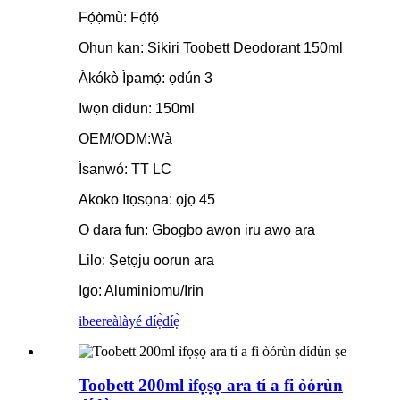
Fọ́ọ̀mù: Fọ́fọ́
Ohun kan: Sikiri Toobett Deodorant 150ml
Àkókò Ìpamọ́: ọdún 3
Iwọn didun: 150ml
OEM/ODM:Wà
Ìsanwó: TT LC
Akoko Itọsọna: ọjọ 45
O dara fun: Gbogbo awọn iru awọ ara
Lilo: Ṣetọju oorun ara
Igo: Aluminiomu/Irin
ibeere
àlàyé díẹ̀díẹ̀
Toobett 200ml ìfọṣọ ara tí a fi òórùn