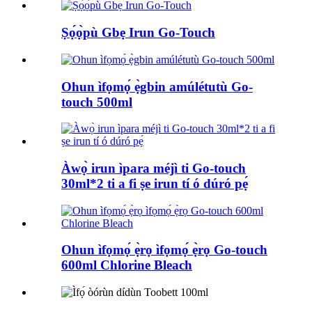
Ṣọ́ọ̀pù Gbẹ Irun Go-Touch
Ohun ìfọmọ́ ẹ̀gbin amúlétutù Go-
touch 500ml
Àwọ̀ irun ìpara méjì ti Go-touch
30ml*2 ti a fi ṣe irun tí ó dúró pẹ́
Ohun ìfọmọ́ ẹ̀rọ ìfọmọ́ ẹ̀rọ Go-touch
600ml Chlorine Bleach