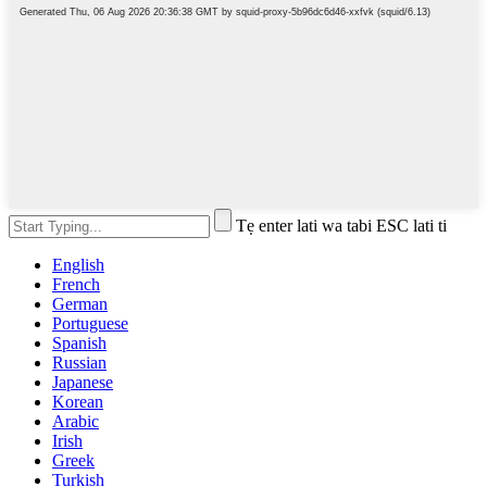
Tẹ enter lati wa tabi ESC lati ti
English
French
German
Portuguese
Spanish
Russian
Japanese
Korean
Arabic
Irish
Greek
Turkish