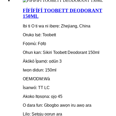
FÍFÍFÍFÍ TOOBETT DEODORANT
150ML
Ibi ti O ti wa ni ibẹrẹ: Zhejiang, China
Orukọ Iṣẹ́: Toobett
Fọ́ọ̀mù: Fọ́fọ́
Ohun kan: Sikiri Toobett Deodorant 150ml
Àkókò Ìpamọ́: ọdún 3
Iwọn didun: 150ml
OEM/ODM:Wà
Ìsanwó: TT LC
Akoko Itọsọna: ọjọ 45
O dara fun: Gbogbo awọn iru awọ ara
Lilo: Ṣetọju oorun ara