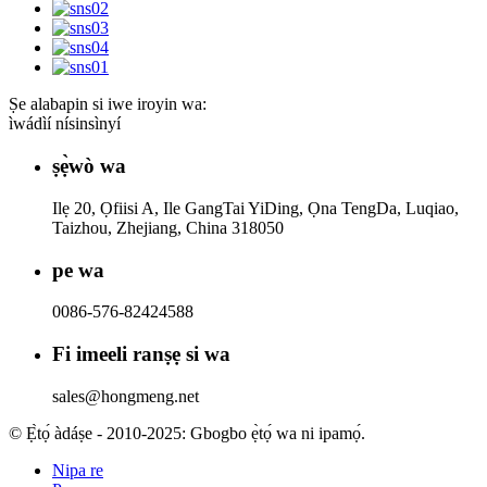
Ṣe alabapin si iwe iroyin wa:
ìwádìí nísinsìnyí
ṣẹ̀wò wa
Ilẹ 20, Ọfiisi A, Ile GangTai YiDing, Ọna TengDa, Luqiao,
Taizhou, Zhejiang, China 318050
pe wa
0086-576-82424588
Fi imeeli ranṣẹ si wa
sales@hongmeng.net
© Ẹ̀tọ́ àdáṣe - 2010-2025: Gbogbo ẹ̀tọ́ wa ni ipamọ́.
Nipa re