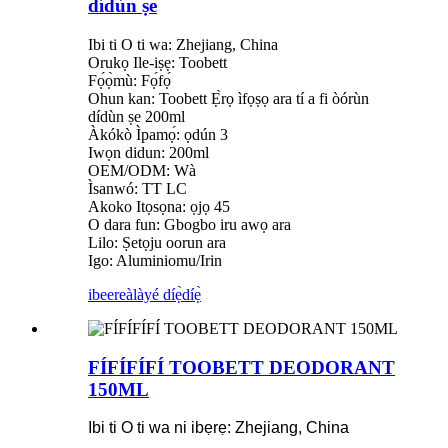
dídùn ṣe
Ibi ti O ti wa: Zhejiang, China
Orukọ Ile-iṣẹ: Toobett
Fọ́ọ̀mù: Fọ́fọ́
Ohun kan: Toobett Ẹ̀rọ ìfọṣọ ara tí a fi òórùn
dídùn ṣe 200ml
Àkókò Ìpamọ́: ọdún 3
Iwọn didun: 200ml
OEM/ODM: Wà
Ìsanwó: TT LC
Akoko Itọsọna: ọjọ 45
O dara fun: Gbogbo iru awọ ara
Lilo: Ṣetọju oorun ara
Igo: Aluminiomu/Irin
ibeere
àlàyé díẹ̀díẹ̀
FÍFÍFÍFÍ TOOBETT DEODORANT
150ML
Ibi ti O ti wa ni ibẹrẹ: Zhejiang, China