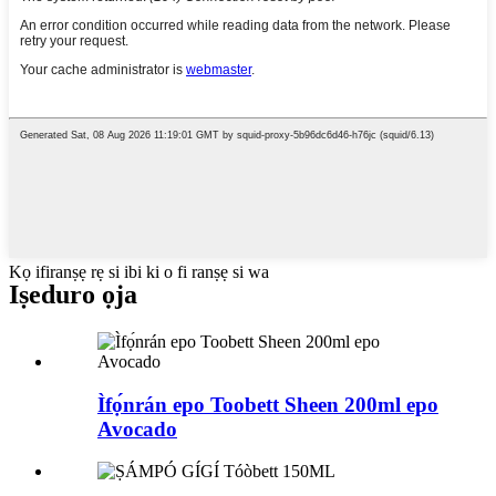
Kọ ifiranṣẹ rẹ si ibi ki o fi ranṣẹ si wa
Iṣeduro ọja
Ìfọ́nrán epo Toobett Sheen 200ml epo
Avocado