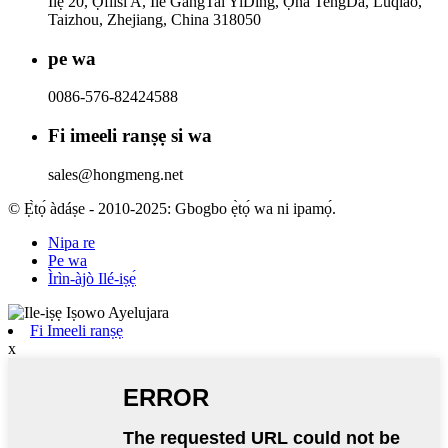
Ilẹ 20, Ọfiisi A, Ile GangTai YiDing, Ọna TengDa, Luqiao,
Taizhou, Zhejiang, China 318050
pe wa
0086-576-82424588
Fi imeeli ranṣẹ si wa
sales@hongmeng.net
© Ẹ̀tọ́ àdáṣe - 2010-2025: Gbogbo ẹ̀tọ́ wa ni ipamọ́.
Nipa re
Pe wa
Ìrìn-àjò Ilé-iṣẹ́
Fi Imeeli ranṣẹ
x