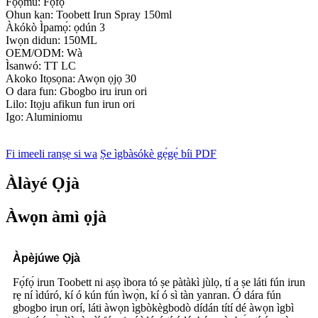
Fọ́ọ̀mù: Fọ́fọ́
Ohun kan: Toobett Irun Spray 150ml
Àkókò Ìpamọ́: ọdún 3
Iwọn didun: 150ML
OEM/ODM: Wà
Ìsanwó: TT LC
Akoko Itọsọna: Awọn ọjọ 30
O dara fun: Gbogbo iru irun ori
Lilo: Itọju afikun fun irun ori
Igo: Aluminiomu
Fi imeeli ranṣẹ si wa
Ṣe ìgbàsókè gẹ́gẹ́ bíi PDF
Àlàyé Ọjà
Àwọn àmì ọjà
Àpèjúwe Ọjà
Fọ́fọ́ irun Toobett ni aṣọ ìbora tó ṣe pàtàkì jùlọ, tí a ṣe láti fún irun
rẹ ní ìdúró, kí ó kún fún ìwọ̀n, kí ó sì tàn yanran. Ó dára fún
gbogbo irun orí, láti àwọn ìgbòkègbodò dídán títí dé àwọn ìgbì