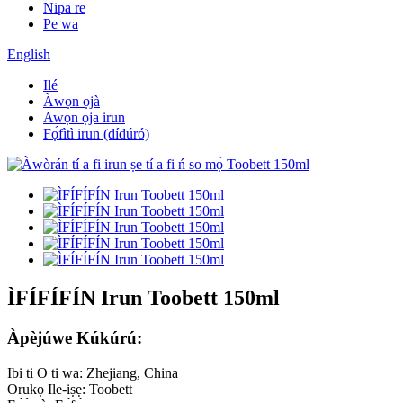
Nipa re
Pe wa
English
Ilé
Àwọn ọjà
Awọn ọja irun
Fọ́fìtì irun (dídúró)
ÌFÍFÍFÍN Irun Toobett 150ml
Àpèjúwe Kúkúrú:
Ibi ti O ti wa: Zhejiang, China
Orukọ Ile-iṣẹ: Toobett