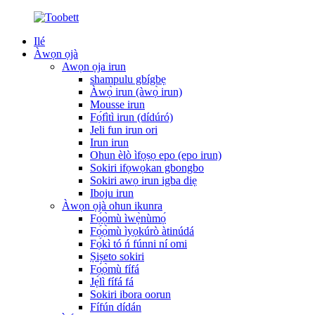
Ilé
Àwọn ọjà
Awọn ọja irun
shampulu gbígbẹ
Àwọ̀ irun (àwọ̀ irun)
Mousse irun
Fọ́fìtì irun (dídúró)
Jeli fun irun ori
Irun irun
Ohun èlò ìfọṣọ epo (epo irun)
Sokiri ifọwọkan gbongbo
Sokiri awọ irun igba diẹ
Iboju irun
Àwọn ọjà ohun ikunra
Fọ́ọ̀mù ìwẹ̀nùmọ́
Fọ́ọ̀mù ìyọkúrò àtinúdá
Fọ́kì tó ń fúnni ní omi
Ṣiṣeto sokiri
Fọ́ọ̀mù fífá
Jẹ́lì fífá fá
Sokiri ibora oorun
Fífún dídán