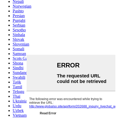
Nepali
Norwegian
Pashto
Persian
Punjabi
Serbian
Sesotho
Sinhala
Slovak
Slovenian
Somali
Samoan
Scots Gaelic
Shona
Sindhi
Sundanese
Swahili
Tajik
Tamil
Telugu
Thai
Ukrainian
Urdu
Uzbek
Vietnamese