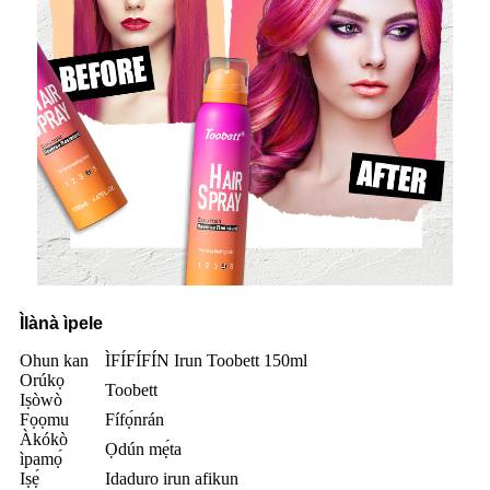
Ìlànà ìpele
Ohun kan
ÌFÍFÍFÍN Irun Toobett 150ml
Orúkọ
Toobett
Iṣòwò
Fọọmu
Fífọ́nrán
Àkókò
Ọdún mẹ́ta
ìpamọ́
Iṣẹ́
Idaduro irun afikun