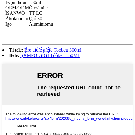
Iwọn didun
150ml
OEM/ODM
Ó wà nílẹ̀
ÌSANWÒ
TT LC
Àkókò ìdarí
Ọjọ́ 30
Igo
Aluminiomu
Ti tẹlẹ:
Ẹ̀rọ afẹ́fẹ́ afẹ́fẹ́ Toobett 300ml
Itele:
ṢÁMPÓ GÍGÍ Tóòbett 150ML