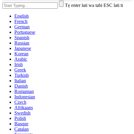
Tẹ enter lati wa tabi ESC lati ti
English
French
German
Portuguese
Spanish
Russian
Japanese
Korean
Arabic
Irish
Greek
Turkish
Italian
Danish
Romanian
Indonesian
Czech
Afrikaans
Swedish
Polish
Basque
Catalan