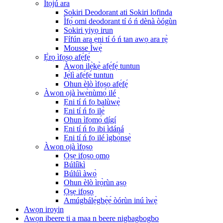
Ìtọ́jú ara
Sokiri Deodorant ati Sokiri lofinda
Ìfọ́ omi deodorant tí ó ń dènà òógùn
Sokiri yiyọ irun
Fífún ara ẹni tí ó ń tan awọ ara rẹ̀
Mousse Ìwẹ̀
Ẹ̀rọ ìfọṣọ afẹ́fẹ́
Àwọn ilẹ̀kẹ̀ afẹ́fẹ́ tuntun
Jẹ́lì afẹ́fẹ́ tuntun
Ohun èlò ìfọṣọ afẹ́fẹ́
Àwọn ọjà ìwẹ̀nùmọ́ ilé
Ẹni tí ń fọ balùwẹ̀
Ẹni tí ń fọ ilẹ̀
Ohun ìfọmọ́ dígí
Ẹni tí ń fọ ibi ìdáná
Ẹni tí ń fọ ilé ìgbọ̀nsẹ̀
Àwọn ọjà ìfọṣọ
Ọṣẹ ifọṣọ ọmọ
Búlíìkì
Búlúì àwọ̀
Ohun èlò ìrọ̀rùn aṣọ
Ọṣẹ ifọṣọ
Amúgbálẹ́gbẹ̀ẹ́ òórùn inú ìwẹ̀
Awọn iroyin
Awọn ibeere ti a maa n beere nigbagbogbo