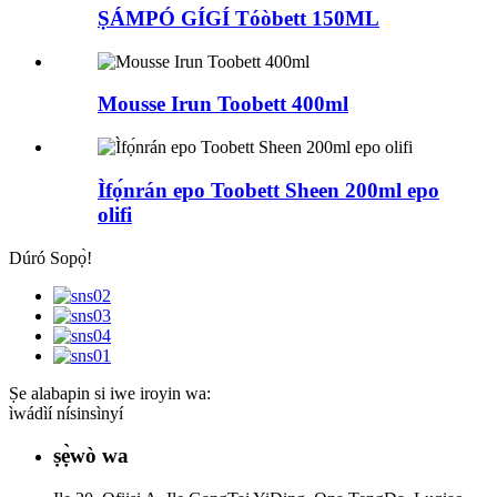
ṢÁMPÓ GÍGÍ Tóòbett 150ML
Mousse Irun Toobett 400ml
Ìfọ́nrán epo Toobett Sheen 200ml epo
olifi
Dúró Sopọ̀!
Ṣe alabapin si iwe iroyin wa:
ìwádìí nísinsìnyí
ṣẹ̀wò wa