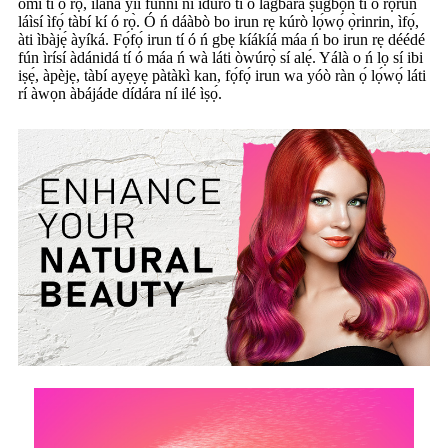
omi tí ó rọ̀, ìlànà yìí fúnni ní ìdúró tí ó lágbára ṣùgbọ́n tí ó rọrùn
láìsí ìfọ́ tàbí kí ó rọ̀. Ó ń dáàbò bo irun rẹ kúrò lọ́wọ́ ọ̀rinrin, ìfọ́,
àti ìbàjẹ́ àyíká. Fọ́fọ́ irun tí ó ń gbẹ kíákíá máa ń bo irun rẹ déédé
fún ìrísí àdánidá tí ó máa ń wà láti òwúrọ̀ sí alẹ́. Yálà o ń lọ sí ibi
iṣẹ́, àpèjẹ, tàbí ayẹyẹ pàtàkì kan, fọ́fọ́ irun wa yóò ràn ọ́ lọ́wọ́ láti
rí àwọn àbájáde dídára ní ilé ìṣọ́.