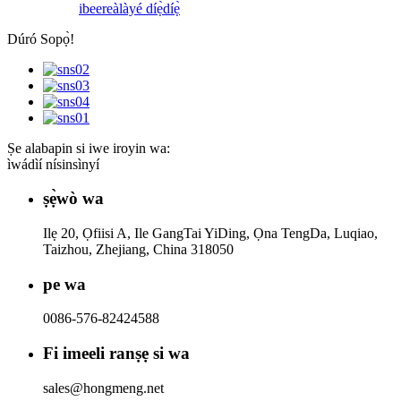
ibeere
àlàyé díẹ̀díẹ̀
Dúró Sopọ̀!
Ṣe alabapin si iwe iroyin wa:
ìwádìí nísinsìnyí
ṣẹ̀wò wa
Ilẹ 20, Ọfiisi A, Ile GangTai YiDing, Ọna TengDa, Luqiao,
Taizhou, Zhejiang, China 318050
pe wa
0086-576-82424588
Fi imeeli ranṣẹ si wa
sales@hongmeng.net