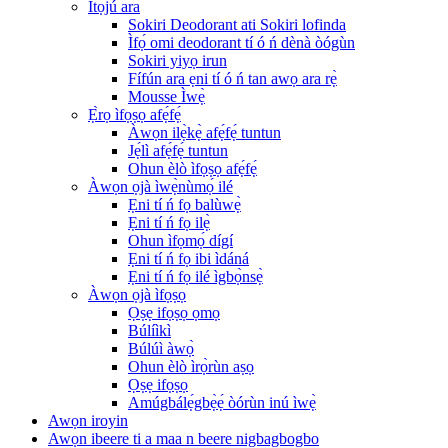
Ìtọ́jú ara
Sokiri Deodorant ati Sokiri lofinda
Ìfọ́ omi deodorant tí ó ń dènà òógùn
Sokiri yiyọ irun
Fífún ara ẹni tí ó ń tan awọ ara rẹ̀
Mousse Ìwẹ̀
Ẹ̀rọ ìfọṣọ afẹ́fẹ́
Àwọn ilẹ̀kẹ̀ afẹ́fẹ́ tuntun
Jẹ́lì afẹ́fẹ́ tuntun
Ohun èlò ìfọṣọ afẹ́fẹ́
Àwọn ọjà ìwẹ̀nùmọ́ ilé
Ẹni tí ń fọ balùwẹ̀
Ẹni tí ń fọ ilẹ̀
Ohun ìfọmọ́ dígí
Ẹni tí ń fọ ibi ìdáná
Ẹni tí ń fọ ilé ìgbọ̀nsẹ̀
Àwọn ọjà ìfọṣọ
Ọṣẹ ifọṣọ ọmọ
Búlíìkì
Búlúì àwọ̀
Ohun èlò ìrọ̀rùn aṣọ
Ọṣẹ ifọṣọ
Amúgbálẹ́gbẹ̀ẹ́ òórùn inú ìwẹ̀
Awọn iroyin
Awọn ibeere ti a maa n beere nigbagbogbo