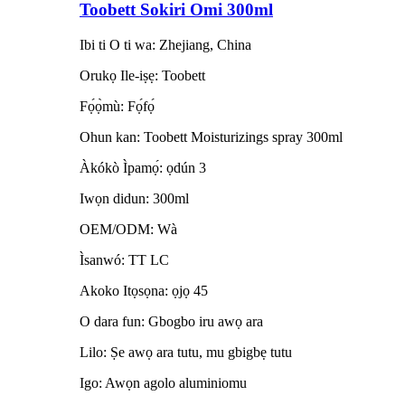
Toobett Sokiri Omi 300ml
Ibi ti O ti wa: Zhejiang, China
Orukọ Ile-iṣẹ: Toobett
Fọ́ọ̀mù: Fọ́fọ́
Ohun kan: Toobett Moisturizings spray 300ml
Àkókò Ìpamọ́: ọdún 3
Iwọn didun: 300ml
OEM/ODM: Wà
Ìsanwó: TT LC
Akoko Itọsọna: ọjọ 45
O dara fun: Gbogbo iru awọ ara
Lilo: Ṣe awọ ara tutu, mu gbigbẹ tutu
Igo: Awọn agolo aluminiomu