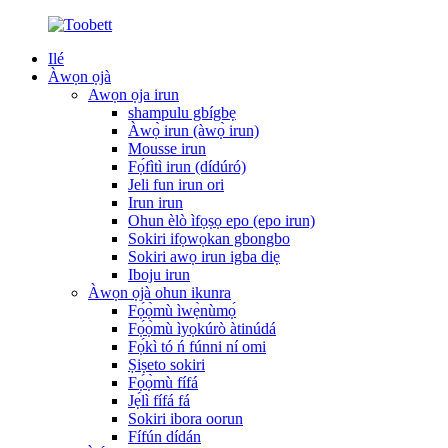
Ilé
Àwọn ọjà
Awọn ọja irun
shampulu gbígbẹ
Àwọ̀ irun (àwọ̀ irun)
Mousse irun
Fọ́fìtì irun (dídúró)
Jeli fun irun ori
Irun irun
Ohun èlò ìfọṣọ epo (epo irun)
Sokiri ifọwọkan gbongbo
Sokiri awọ irun igba diẹ
Iboju irun
Àwọn ọjà ohun ikunra
Fọ́ọ̀mù ìwẹ̀nùmọ́
Fọ́ọ̀mù ìyọkúrò àtinúdá
Fọ́kì tó ń fúnni ní omi
Ṣiṣeto sokiri
Fọ́ọ̀mù fífá
Jẹ́lì fífá fá
Sokiri ibora oorun
Fífún dídán