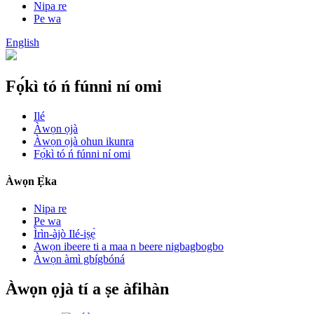
Nipa re
Pe wa
English
Fọ́kì tó ń fúnni ní omi
Ilé
Àwọn ọjà
Àwọn ọjà ohun ikunra
Fọ́kì tó ń fúnni ní omi
Àwọn Ẹ̀ka
Nipa re
Pe wa
Ìrìn-àjò Ilé-iṣẹ́
Awọn ibeere ti a maa n beere nigbagbogbo
Àwọn àmì gbígbóná
Àwọn ọjà tí a ṣe àfihàn