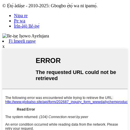
© Ẹ̀tọ́ àdáṣe - 2010-2025: Gbogbo ẹ̀tọ́ wa ni ipamọ́.
Nipa re
Pe wa
Ìrìn-àjò Ilé-iṣẹ́
Fi Imeeli ranṣẹ
x