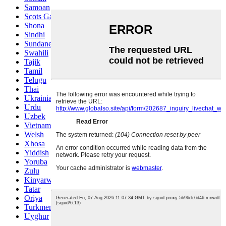
Samoan
Scots Gaelic
Shona
Sindhi
Sundanese
Swahili
Tajik
Tamil
Telugu
Thai
Ukrainian
Urdu
Uzbek
Vietnamese
Welsh
Xhosa
Yiddish
Yoruba
Zulu
Kinyarwanda
Tatar
Oriya
Turkmen
Uyghur