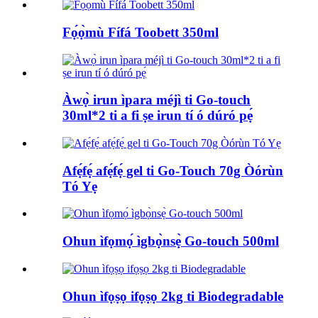
Fọ́ọ̀mù Fífá Toobett 350ml
Àwọ̀ irun ìpara méjì ti Go-touch
30ml*2 ti a fi ṣe irun tí ó dúró pẹ́
Afẹ́fẹ́ afẹ́fẹ́ gel ti Go-Touch 70g Òórùn
Tó Yẹ
Ohun ìfọmọ́ ìgbọ̀nsẹ̀ Go-touch 500ml
Ohun ìfọṣọ ifọṣọ 2kg ti Biodegradable