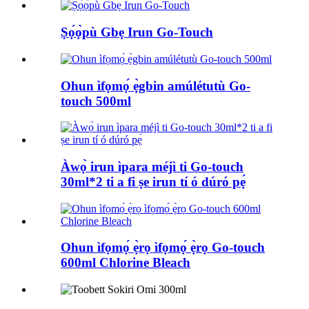
Ṣọ́ọ̀pù Gbẹ Irun Go-Touch
Ohun ìfọmọ́ ẹ̀gbin amúlétutù Go-
touch 500ml
Àwọ̀ irun ìpara méjì ti Go-touch
30ml*2 ti a fi ṣe irun tí ó dúró pẹ́
Ohun ìfọmọ́ ẹ̀rọ ìfọmọ́ ẹ̀rọ Go-touch
600ml Chlorine Bleach