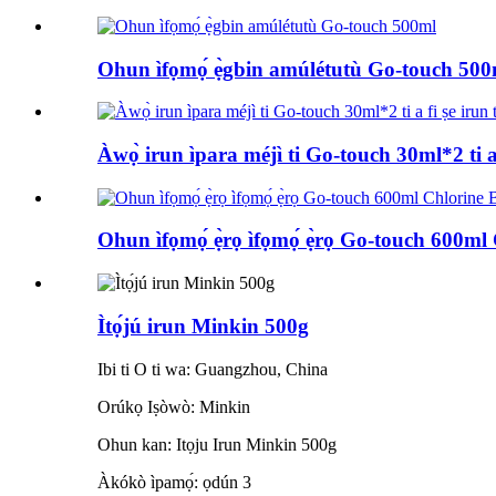
Ohun ìfọmọ́ ẹ̀gbin amúlétutù Go-touch 500
Àwọ̀ irun ìpara méjì ti Go-touch 30ml*2 ti a f
Ohun ìfọmọ́ ẹ̀rọ ìfọmọ́ ẹ̀rọ Go-touch 600ml
Ìtọ́jú irun Minkin 500g
Ibi ti O ti wa: Guangzhou, China
Orúkọ Iṣòwò: Minkin
Ohun kan: Itọju Irun Minkin 500g
Àkókò ìpamọ́: ọdún 3