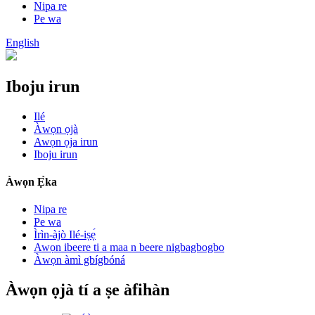
Nipa re
Pe wa
English
Iboju irun
Ilé
Àwọn ọjà
Awọn ọja irun
Iboju irun
Àwọn Ẹ̀ka
Nipa re
Pe wa
Ìrìn-àjò Ilé-iṣẹ́
Awọn ibeere ti a maa n beere nigbagbogbo
Àwọn àmì gbígbóná
Àwọn ọjà tí a ṣe àfihàn