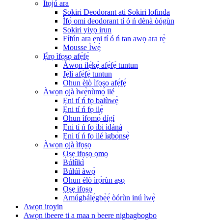
Ìtọ́jú ara
Sokiri Deodorant ati Sokiri lofinda
Ìfọ́ omi deodorant tí ó ń dènà òógùn
Sokiri yiyọ irun
Fífún ara ẹni tí ó ń tan awọ ara rẹ̀
Mousse Ìwẹ̀
Ẹ̀rọ ìfọṣọ afẹ́fẹ́
Àwọn ilẹ̀kẹ̀ afẹ́fẹ́ tuntun
Jẹ́lì afẹ́fẹ́ tuntun
Ohun èlò ìfọṣọ afẹ́fẹ́
Àwọn ọjà ìwẹ̀nùmọ́ ilé
Ẹni tí ń fọ balùwẹ̀
Ẹni tí ń fọ ilẹ̀
Ohun ìfọmọ́ dígí
Ẹni tí ń fọ ibi ìdáná
Ẹni tí ń fọ ilé ìgbọ̀nsẹ̀
Àwọn ọjà ìfọṣọ
Ọṣẹ ifọṣọ ọmọ
Búlíìkì
Búlúì àwọ̀
Ohun èlò ìrọ̀rùn aṣọ
Ọṣẹ ifọṣọ
Amúgbálẹ́gbẹ̀ẹ́ òórùn inú ìwẹ̀
Awọn iroyin
Awọn ibeere ti a maa n beere nigbagbogbo