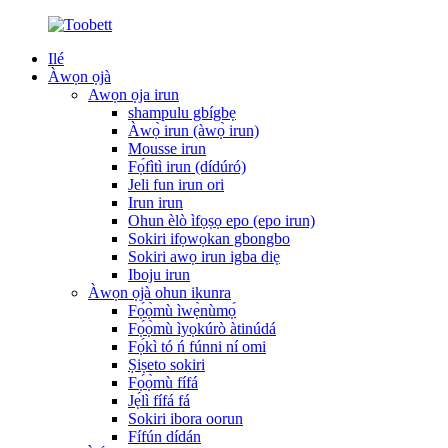
Ilé
Àwọn ọjà
Awọn ọja irun
shampulu gbígbẹ
Àwọ̀ irun (àwọ̀ irun)
Mousse irun
Fọ́fìtì irun (dídúró)
Jeli fun irun ori
Irun irun
Ohun èlò ìfọṣọ epo (epo irun)
Sokiri ifọwọkan gbongbo
Sokiri awọ irun igba diẹ
Iboju irun
Àwọn ọjà ohun ikunra
Fọ́ọ̀mù ìwẹ̀nùmọ́
Fọ́ọ̀mù ìyọkúrò àtinúdá
Fọ́kì tó ń fúnni ní omi
Ṣiṣeto sokiri
Fọ́ọ̀mù fífá
Jẹ́lì fífá fá
Sokiri ibora oorun
Fífún dídán