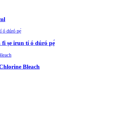
ml
i ṣe irun tí ó dúró pẹ́
 Chlorine Bleach