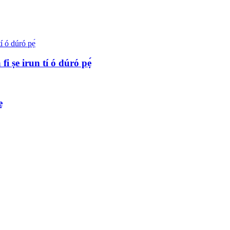
i ṣe irun tí ó dúró pẹ́
ẹ