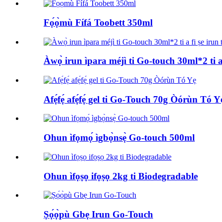
Fọ́ọ̀mù Fífá Toobett 350ml
Àwọ̀ irun ìpara méjì ti Go-touch 30ml*2 ti a f
Afẹ́fẹ́ afẹ́fẹ́ gel ti Go-Touch 70g Òórùn Tó Y
Ohun ìfọmọ́ ìgbọ̀nsẹ̀ Go-touch 500ml
Ohun ìfọṣọ ifọṣọ 2kg ti Biodegradable
Ṣọ́ọ̀pù Gbẹ Irun Go-Touch