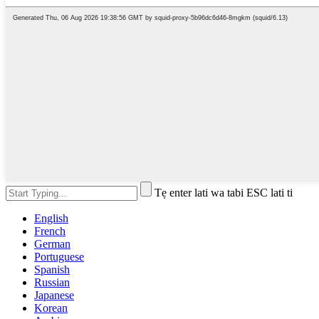
Tẹ enter lati wa tabi ESC lati ti
English
French
German
Portuguese
Spanish
Russian
Japanese
Korean