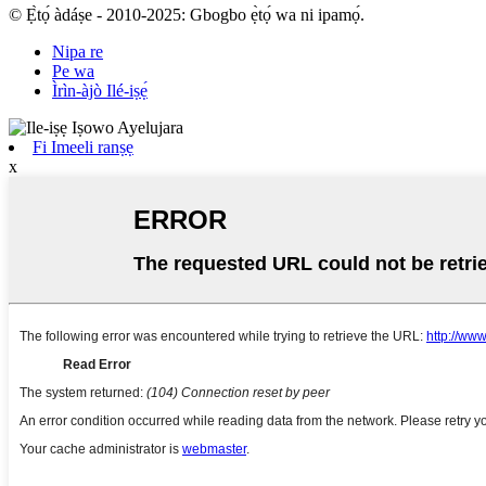
© Ẹ̀tọ́ àdáṣe - 2010-2025: Gbogbo ẹ̀tọ́ wa ni ipamọ́.
Nipa re
Pe wa
Ìrìn-àjò Ilé-iṣẹ́
Fi Imeeli ranṣẹ
x