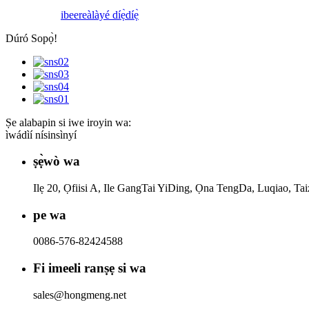
ibeere
àlàyé díẹ̀díẹ̀
Dúró Sopọ̀!
Ṣe alabapin si iwe iroyin wa:
ìwádìí nísinsìnyí
ṣẹ̀wò wa
Ilẹ 20, Ọfiisi A, Ile GangTai YiDing, Ọna TengDa, Luqiao, Ta
pe wa
0086-576-82424588
Fi imeeli ranṣẹ si wa
sales@hongmeng.net