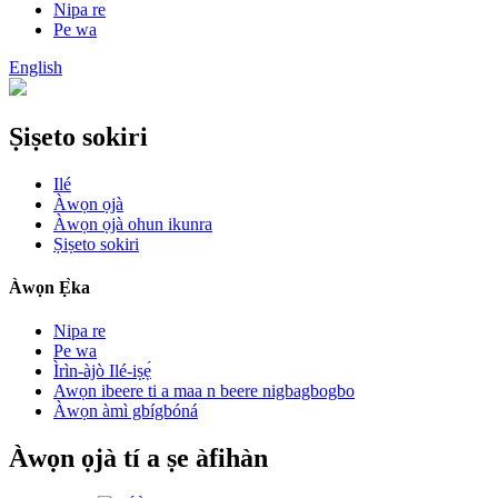
Nipa re
Pe wa
English
Ṣiṣeto sokiri
Ilé
Àwọn ọjà
Àwọn ọjà ohun ikunra
Ṣiṣeto sokiri
Àwọn Ẹ̀ka
Nipa re
Pe wa
Ìrìn-àjò Ilé-iṣẹ́
Awọn ibeere ti a maa n beere nigbagbogbo
Àwọn àmì gbígbóná
Àwọn ọjà tí a ṣe àfihàn