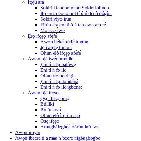
Ìtọ́jú ara
Sokiri Deodorant ati Sokiri lofinda
Ìfọ́ omi deodorant tí ó ń dènà òógùn
Sokiri yiyọ irun
Fífún ara ẹni tí ó ń tan awọ ara rẹ̀
Mousse Ìwẹ̀
Ẹ̀rọ ìfọṣọ afẹ́fẹ́
Àwọn ilẹ̀kẹ̀ afẹ́fẹ́ tuntun
Jẹ́lì afẹ́fẹ́ tuntun
Ohun èlò ìfọṣọ afẹ́fẹ́
Àwọn ọjà ìwẹ̀nùmọ́ ilé
Ẹni tí ń fọ balùwẹ̀
Ẹni tí ń fọ ilẹ̀
Ohun ìfọmọ́ dígí
Ẹni tí ń fọ ibi ìdáná
Ẹni tí ń fọ ilé ìgbọ̀nsẹ̀
Àwọn ọjà ìfọṣọ
Ọṣẹ ifọṣọ ọmọ
Búlíìkì
Búlúì àwọ̀
Ohun èlò ìrọ̀rùn aṣọ
Ọṣẹ ifọṣọ
Amúgbálẹ́gbẹ̀ẹ́ òórùn inú ìwẹ̀
Awọn iroyin
Awọn ibeere ti a maa n beere nigbagbogbo