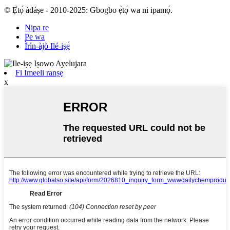
© Ẹ̀tọ́ àdáṣe - 2010-2025: Gbogbo ẹ̀tọ́ wa ni ipamọ́.
Nipa re
Pe wa
Ìrìn-àjò Ilé-iṣẹ́
Fi Imeeli ranṣẹ
x