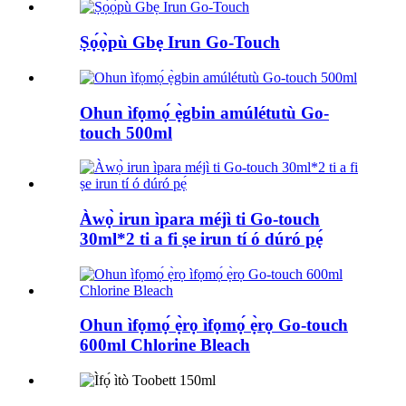
Ṣọ́ọ̀pù Gbẹ Irun Go-Touch
Ohun ìfọmọ́ ẹ̀gbin amúlétutù Go-
touch 500ml
Àwọ̀ irun ìpara méjì ti Go-touch
30ml*2 ti a fi ṣe irun tí ó dúró pẹ́
Ohun ìfọmọ́ ẹ̀rọ ìfọmọ́ ẹ̀rọ Go-touch
600ml Chlorine Bleach