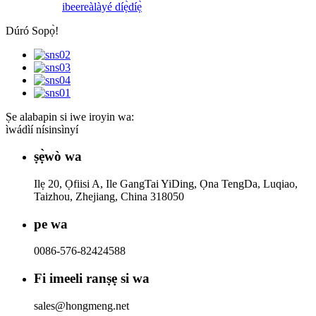
ibeere
àlàyé díẹ̀díẹ̀
Dúró Sopọ̀!
Ṣe alabapin si iwe iroyin wa:
ìwádìí nísinsìnyí
ṣẹ̀wò wa
Ilẹ 20, Ọfiisi A, Ile GangTai YiDing, Ọna TengDa, Luqiao,
Taizhou, Zhejiang, China 318050
pe wa
0086-576-82424588
Fi imeeli ranṣẹ si wa
sales@hongmeng.net