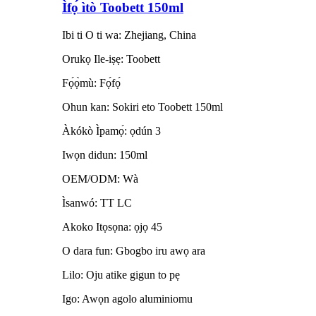
Ìfọ́ ìtò Toobett 150ml
Ibi ti O ti wa: Zhejiang, China
Orukọ Ile-iṣẹ: Toobett
Fọ́ọ̀mù: Fọ́fọ́
Ohun kan: Sokiri eto Toobett 150ml
Àkókò Ìpamọ́: ọdún 3
Iwọn didun: 150ml
OEM/ODM: Wà
Ìsanwó: TT LC
Akoko Itọsọna: ọjọ 45
O dara fun: Gbogbo iru awọ ara
Lilo: Oju atike gigun to pẹ
Igo: Awọn agolo aluminiomu