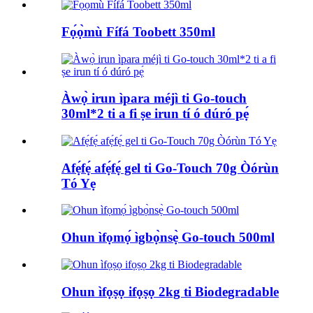
Fọ́ọ̀mù Fífá Toobett 350ml
Àwọ̀ irun ìpara méjì ti Go-touch
30ml*2 ti a fi ṣe irun tí ó dúró pẹ́
Afẹ́fẹ́ afẹ́fẹ́ gel ti Go-Touch 70g Òórùn
Tó Yẹ
Ohun ìfọmọ́ ìgbọ̀nsẹ̀ Go-touch 500ml
Ohun ìfọṣọ ifọṣọ 2kg ti Biodegradable