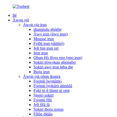
Ilé
Àwọn ọjà
Awọn ọja irun
shampulu gbígbẹ
Àwọ̀ irun (àwọ̀ irun)
Mousse irun
Fọ́fìtì irun (dídúró)
Jeli fun irun ori
Irun irun
Ohun èlò ìfọṣọ epo (epo irun)
Sokiri ifọwọkan gbongbo
Sokiri awọ irun igba diẹ
Iboju irun
Àwọn ọjà ohun ikunra
Fọ́ọ̀mù ìwẹ̀nùmọ́
Fọ́ọ̀mù ìyọkúrò àtinúdá
Fọ́kì tó ń fúnni ní omi
Ṣiṣeto sokiri
Fọ́ọ̀mù fífá
Jẹ́lì fífá fá
Sokiri ibora oorun
Fífún dídán