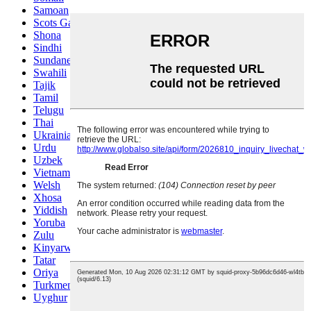
Samoan
Scots Gaelic
Shona
Sindhi
Sundanese
Swahili
Tajik
Tamil
Telugu
Thai
Ukrainian
Urdu
Uzbek
Vietnamese
Welsh
Xhosa
Yiddish
Yoruba
Zulu
Kinyarwanda
Tatar
Oriya
Turkmen
Uyghur