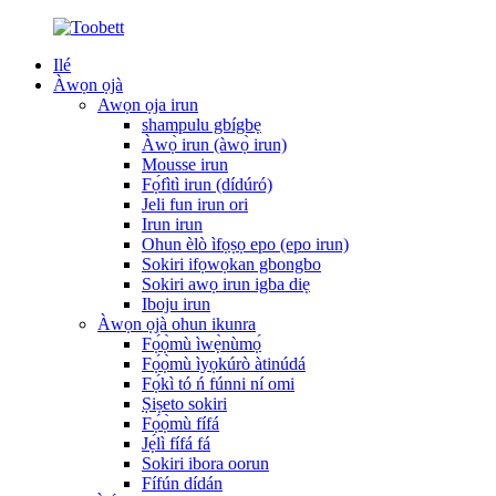
Ilé
Àwọn ọjà
Awọn ọja irun
shampulu gbígbẹ
Àwọ̀ irun (àwọ̀ irun)
Mousse irun
Fọ́fìtì irun (dídúró)
Jeli fun irun ori
Irun irun
Ohun èlò ìfọṣọ epo (epo irun)
Sokiri ifọwọkan gbongbo
Sokiri awọ irun igba diẹ
Iboju irun
Àwọn ọjà ohun ikunra
Fọ́ọ̀mù ìwẹ̀nùmọ́
Fọ́ọ̀mù ìyọkúrò àtinúdá
Fọ́kì tó ń fúnni ní omi
Ṣiṣeto sokiri
Fọ́ọ̀mù fífá
Jẹ́lì fífá fá
Sokiri ibora oorun
Fífún dídán