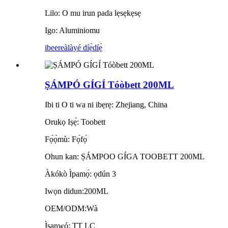
Lilo: O mu irun pada lẹsẹkẹsẹ
Igo: Aluminiomu
ibeere
àlàyé díẹ̀díẹ̀
ṢÁMPÓ GÍGÍ Tóòbett 200ML
Ibi ti O ti wa ni ibẹrẹ: Zhejiang, China
Orukọ Iṣẹ́: Toobett
Fọ́ọ̀mù: Fọ́fọ́
Ohun kan: ṢÁMPOO GÍGA TOOBETT 200ML
Àkókò Ìpamọ́: ọdún 3
Iwọn didun:200ML
OEM/ODM:Wà
Ìsanwó: TT LC