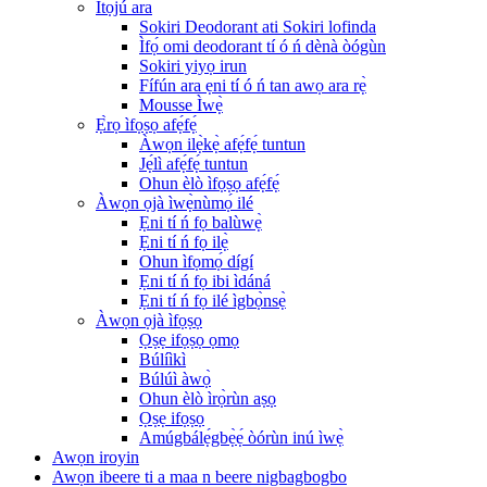
Ìtọ́jú ara
Sokiri Deodorant ati Sokiri lofinda
Ìfọ́ omi deodorant tí ó ń dènà òógùn
Sokiri yiyọ irun
Fífún ara ẹni tí ó ń tan awọ ara rẹ̀
Mousse Ìwẹ̀
Ẹ̀rọ ìfọṣọ afẹ́fẹ́
Àwọn ilẹ̀kẹ̀ afẹ́fẹ́ tuntun
Jẹ́lì afẹ́fẹ́ tuntun
Ohun èlò ìfọṣọ afẹ́fẹ́
Àwọn ọjà ìwẹ̀nùmọ́ ilé
Ẹni tí ń fọ balùwẹ̀
Ẹni tí ń fọ ilẹ̀
Ohun ìfọmọ́ dígí
Ẹni tí ń fọ ibi ìdáná
Ẹni tí ń fọ ilé ìgbọ̀nsẹ̀
Àwọn ọjà ìfọṣọ
Ọṣẹ ifọṣọ ọmọ
Búlíìkì
Búlúì àwọ̀
Ohun èlò ìrọ̀rùn aṣọ
Ọṣẹ ifọṣọ
Amúgbálẹ́gbẹ̀ẹ́ òórùn inú ìwẹ̀
Awọn iroyin
Awọn ibeere ti a maa n beere nigbagbogbo