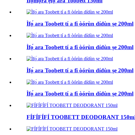
Ìfọ́mọ́ra ẹ̀fọ́ ara Toobett 150ml
Ìfọ́ ara Toobett tí a fi òórùn dídùn ṣe 200ml
Ìfọ́ ara Toobett tí a fi òórùn dídùn ṣe 200ml
Ìfọ́ ara Toobett tí a fi òórùn dídùn ṣe 200ml
Ìfọ́ ara Toobett tí a fi òórùn dídùn ṣe 200ml
FÍFÍFÍFÍ TOOBETT DEODORANT 150m