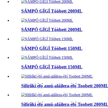
ṢÁMPÓ GÍGÍ Tóòbett 200ML
ṢÁMPÓ GÍGÍ Tóòbett 200ML
ṢÁMPÓ GÍGÍ Tóòbett 150ML
ṢÁMPÓ GÍGÍ Tóòbett 150ML
Sífíríìkì ẹ̀fọ́ amú-aláìlera-ẹ̀fọ́ Toobett 200M
Sífíríìkì ẹ̀fọ́ amú-aláìlera-ẹ̀fọ́ Toobett 200M