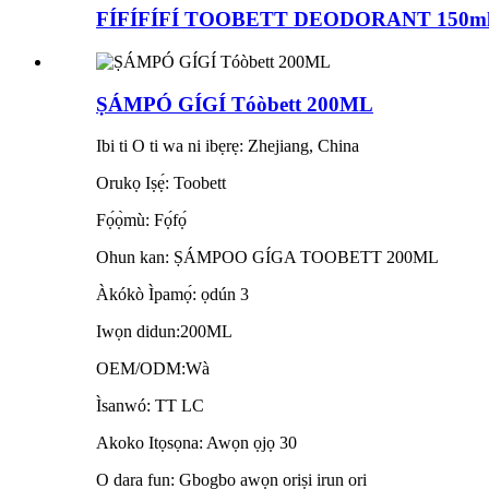
FÍFÍFÍFÍ TOOBETT DEODORANT 150m
ṢÁMPÓ GÍGÍ Tóòbett 200ML
Ibi ti O ti wa ni ibẹrẹ: Zhejiang, China
Orukọ Iṣẹ́: Toobett
Fọ́ọ̀mù: Fọ́fọ́
Ohun kan: ṢÁMPOO GÍGA TOOBETT 200ML
Àkókò Ìpamọ́: ọdún 3
Iwọn didun:200ML
OEM/ODM:Wà
Ìsanwó: TT LC
Akoko Itọsọna: Awọn ọjọ 30
O dara fun: Gbogbo awọn oriṣi irun ori