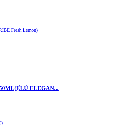
L
.
y 150ML(Ẹ̀LÚ ELEGAN...