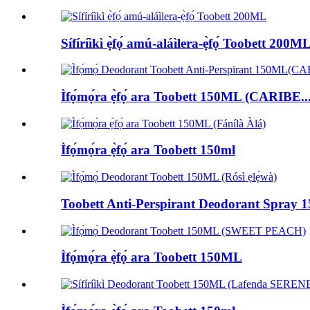
Sífíríìkì ẹ̀fọ́ amú-aláìlera-ẹ̀fọ́ Toobett 200M
Ìfọ́mọ́ra ẹ̀fọ́ ara Toobett 150ML (CARIBE..
Ìfọ́mọ́ra ẹ̀fọ́ ara Toobett 150ml
Toobett Anti-Perspirant Deodorant Spra
Ìfọ́mọ́ra ẹ̀fọ́ ara Toobett 150ML