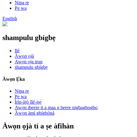
Nipa re
Pe wa
English
shampulu gbígbẹ
Ilé
Àwọn ọjà
Awọn ọja irun
shampulu gbígbẹ
Àwọn Ẹ̀ka
Nipa re
Pe wa
Ìrìn-àjò Ilé-iṣẹ́
Awọn ibeere ti a maa n beere nigbagbogbo
Àwọn àmì gbígbóná
Àwọn ọjà tí a ṣe àfihàn