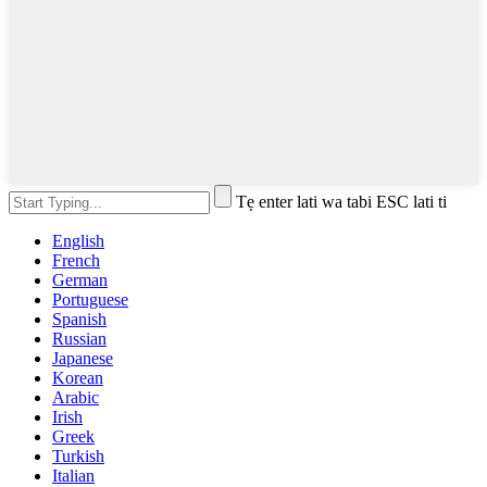
Tẹ enter lati wa tabi ESC lati ti
English
French
German
Portuguese
Spanish
Russian
Japanese
Korean
Arabic
Irish
Greek
Turkish
Italian