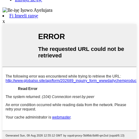
Fi Imeeli ranṣẹ
x