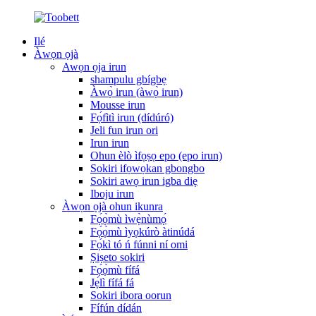
Ilé
Àwọn ọjà
Awọn ọja irun
shampulu gbígbẹ
Àwọ̀ irun (àwọ̀ irun)
Mousse irun
Fọ́fìtì irun (dídúró)
Jeli fun irun ori
Irun irun
Ohun èlò ìfọṣọ epo (epo irun)
Sokiri ifọwọkan gbongbo
Sokiri awọ irun igba diẹ
Iboju irun
Àwọn ọjà ohun ikunra
Fọ́ọ̀mù ìwẹ̀nùmọ́
Fọ́ọ̀mù ìyọkúrò àtinúdá
Fọ́kì tó ń fúnni ní omi
Ṣiṣeto sokiri
Fọ́ọ̀mù fífá
Jẹ́lì fífá fá
Sokiri ibora oorun
Fífún dídán