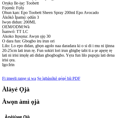
Orukọ Ile-iṣẹ: Toobett
Fọ́ọ̀mù: Fọ́fọ́
Ohun kan: Epo Toobett Sheen Spray 200ml Epo Avocado
Àkókò Ìpamọ́: ọdún 3
Iwọn didun: 200ML
OEM/ODM:Wà
Ìsanwó: TT LC
Akoko Itọsọna: Awọn ọjọ 30
O dara fun: Gbogbo iru irun ori
Lilo: Lo epo didan, gbọn agolo naa daradara ki o si di i mu ni ijinna
20-25cm lati irun rẹ. Fun sokiri lori irun gbigbẹ tabi ti a ṣe apẹrẹ rẹ
lati ni irisi imọlẹ ati didan gbogbogbo. Yẹra fun lilo pupọju lati dena
irisi ọra.
Igo:Irin
Fi imeeli ranṣẹ si wa
Ṣe ìgbàsókè gẹ́gẹ́ bíi PDF
Àlàyé Ọjà
Àwọn àmì ọjà
Àpèjúwe Ọjà