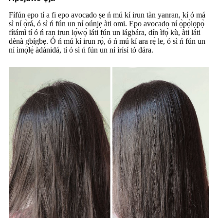
Fífún epo tí a fi epo avocado ṣe ń mú kí irun tàn yanran, kí ó má ​​
sì ní ọ̀rá, ó sì ń fún un ní oúnjẹ àti omi. Epo avocado ní ọ̀pọ̀lọpọ̀
fítámì tí ó ń ran irun lọ́wọ́ láti fún un lágbára, dín ìfọ́ kù, àti láti
dènà gbígbẹ. Ó ń mú kí irun rọ̀, ó ń mú kí ara rẹ̀ le, ó sì ń fún un
ní ìmọ́lẹ̀ àdánidá, tí ó sì ń fún un ní ìrísí tó dára.