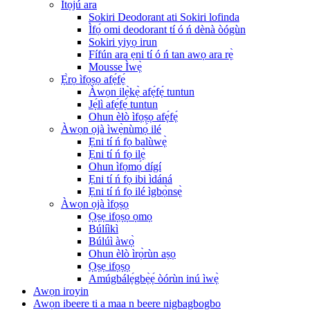
Ìtọ́jú ara
Sokiri Deodorant ati Sokiri lofinda
Ìfọ́ omi deodorant tí ó ń dènà òógùn
Sokiri yiyọ irun
Fífún ara ẹni tí ó ń tan awọ ara rẹ̀
Mousse Ìwẹ̀
Ẹ̀rọ ìfọṣọ afẹ́fẹ́
Àwọn ilẹ̀kẹ̀ afẹ́fẹ́ tuntun
Jẹ́lì afẹ́fẹ́ tuntun
Ohun èlò ìfọṣọ afẹ́fẹ́
Àwọn ọjà ìwẹ̀nùmọ́ ilé
Ẹni tí ń fọ balùwẹ̀
Ẹni tí ń fọ ilẹ̀
Ohun ìfọmọ́ dígí
Ẹni tí ń fọ ibi ìdáná
Ẹni tí ń fọ ilé ìgbọ̀nsẹ̀
Àwọn ọjà ìfọṣọ
Ọṣẹ ifọṣọ ọmọ
Búlíìkì
Búlúì àwọ̀
Ohun èlò ìrọ̀rùn aṣọ
Ọṣẹ ifọṣọ
Amúgbálẹ́gbẹ̀ẹ́ òórùn inú ìwẹ̀
Awọn iroyin
Awọn ibeere ti a maa n beere nigbagbogbo