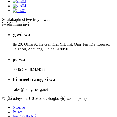
Ṣe alabapin si iwe iroyin wa:
ìwádìí nísinsìnyí
ṣẹ̀wò wa
Ilẹ 20, Ọfiisi A, Ile GangTai YiDing, Ọna TengDa, Luqiao,
Taizhou, Zhejiang, China 318050
pe wa
0086-576-82424588
Fi imeeli ranṣẹ si wa
sales@hongmeng.net
© Ẹ̀tọ́ àdáṣe - 2010-2025: Gbogbo ẹ̀tọ́ wa ni ipamọ́.
Nipa re
Pe wa
Ìrìn-àjò Ilé-iṣẹ́