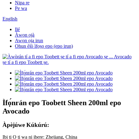
Nipa re
Pe wa
English
Ilé
Àwọn ọjà
Awọn ọja irun
Ohun èlò ìfọṣọ epo (epo irun)
Ìfọ́nrán epo Toobett Sheen 200ml epo
Avocado
Àpèjúwe Kúkúrú:
Ibi ti O ti wa ni ibẹrẹ: Zhejiang, China