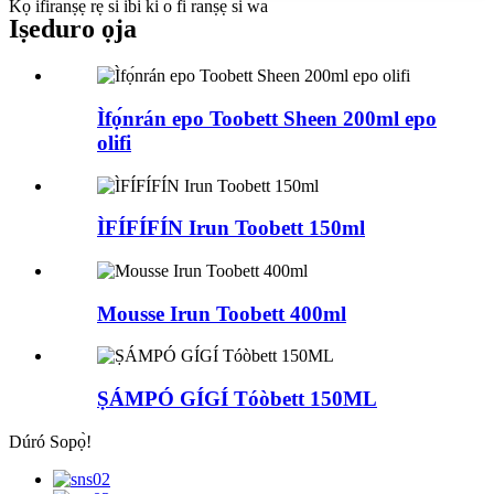
Kọ ifiranṣẹ rẹ si ibi ki o fi ranṣẹ si wa
Iṣeduro ọja
Ìfọ́nrán epo Toobett Sheen 200ml epo
olifi
ÌFÍFÍFÍN Irun Toobett 150ml
Mousse Irun Toobett 400ml
ṢÁMPÓ GÍGÍ Tóòbett 150ML
Dúró Sopọ̀!