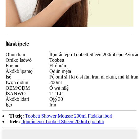
Ìlànà ìpele
Ohun kan
Ìfọ́nrán epo Toobett Sheen 200ml epo Avoca
Orúkọ Iṣòwò
Toobett
Fọọmu
Fífọ́nrán
Àkókò ìpamọ́
Ọdún mẹ́ta
Iṣẹ́
Fẹ́ omi sí i kí o sì fún irun ní okun, mú kí irun 
Iwọn didun
200ml
OEM/ODM
Ó wà nílẹ̀
ÌSANWÒ
TT LC
Àkókò ìdarí
Ọjọ́ 30
Igo
Irin
Ti tẹlẹ:
Toobett Shower Mousse 200ml Fadaka ibori
Itele:
Ìfọ́nrán epo Toobett Sheen 200ml epo olifi