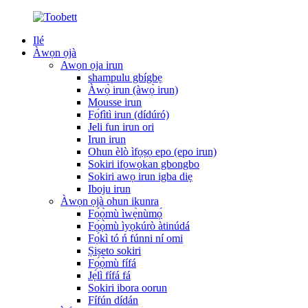
Ilé
Àwọn ọjà
Awọn ọja irun
shampulu gbígbẹ
Àwọ̀ irun (àwọ̀ irun)
Mousse irun
Fọ́fìtì irun (dídúró)
Jeli fun irun ori
Irun irun
Ohun èlò ìfọṣọ epo (epo irun)
Sokiri ifọwọkan gbongbo
Sokiri awọ irun igba diẹ
Iboju irun
Àwọn ọjà ohun ikunra
Fọ́ọ̀mù ìwẹ̀nùmọ́
Fọ́ọ̀mù ìyọkúrò àtinúdá
Fọ́kì tó ń fúnni ní omi
Ṣiṣeto sokiri
Fọ́ọ̀mù fífá
Jẹ́lì fífá fá
Sokiri ibora oorun
Fífún dídán