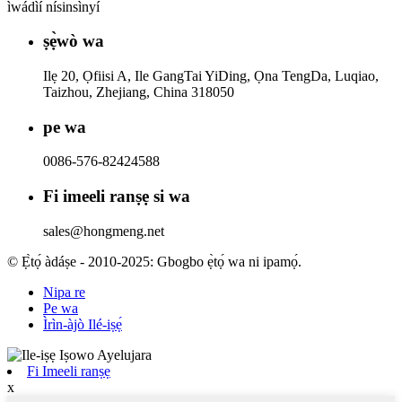
ìwádìí nísinsìnyí
ṣẹ̀wò wa
Ilẹ 20, Ọfiisi A, Ile GangTai YiDing, Ọna TengDa, Luqiao,
Taizhou, Zhejiang, China 318050
pe wa
0086-576-82424588
Fi imeeli ranṣẹ si wa
sales@hongmeng.net
© Ẹ̀tọ́ àdáṣe - 2010-2025: Gbogbo ẹ̀tọ́ wa ni ipamọ́.
Nipa re
Pe wa
Ìrìn-àjò Ilé-iṣẹ́
Fi Imeeli ranṣẹ
x