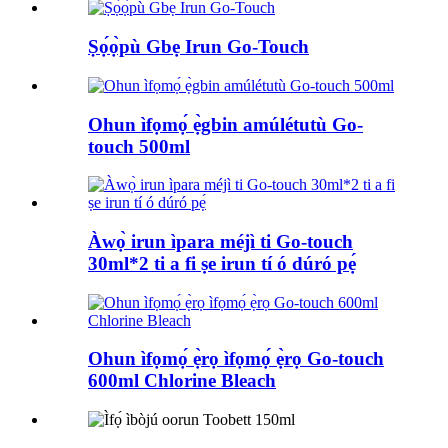
Ṣọ́ọ̀pù Gbẹ Irun Go-Touch
Ohun ìfọmọ́ ẹ̀gbin amúlétutù Go-
touch 500ml
Àwọ̀ irun ìpara méjì ti Go-touch
30ml*2 ti a fi ṣe irun tí ó dúró pẹ́
Ohun ìfọmọ́ ẹ̀rọ ìfọmọ́ ẹ̀rọ Go-touch
600ml Chlorine Bleach