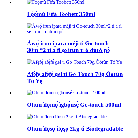
Fọ́ọ̀mù Fífá Toobett 350ml
Àwọ̀ irun ìpara méjì ti Go-touch
30ml*2 ti a fi ṣe irun tí ó dúró pẹ́
Afẹ́fẹ́ afẹ́fẹ́ gel ti Go-Touch 70g Òórùn
Tó Yẹ
Ohun ìfọmọ́ ìgbọ̀nsẹ̀ Go-touch 500ml
Ohun ìfọṣọ ifọṣọ 2kg ti Biodegradable