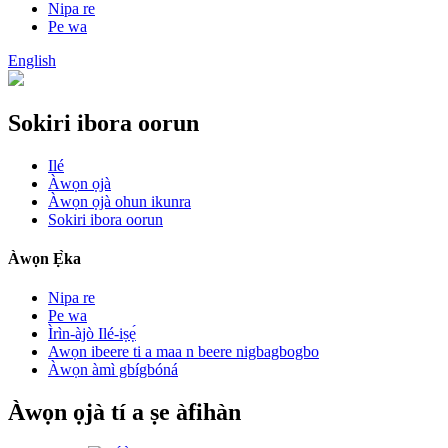
Nipa re
Pe wa
English
Sokiri ibora oorun
Ilé
Àwọn ọjà
Àwọn ọjà ohun ikunra
Sokiri ibora oorun
Àwọn Ẹ̀ka
Nipa re
Pe wa
Ìrìn-àjò Ilé-iṣẹ́
Awọn ibeere ti a maa n beere nigbagbogbo
Àwọn àmì gbígbóná
Àwọn ọjà tí a ṣe àfihàn