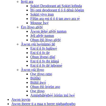
Ìtọ́jú ara
Sokiri Deodorant ati Sokiri lofinda
Ìfọ́ omi deodorant tí ó ń dènà òógùn
Sokiri yiyọ irun
Fífún ara ẹni tí ó ń tan awọ ara rẹ̀
Mousse Ìwẹ̀
Ẹ̀rọ ìfọṣọ afẹ́fẹ́
Àwọn ilẹ̀kẹ̀ afẹ́fẹ́ tuntun
Jẹ́lì afẹ́fẹ́ tuntun
Ohun èlò ìfọṣọ afẹ́fẹ́
Àwọn ọjà ìwẹ̀nùmọ́ ilé
Ẹni tí ń fọ balùwẹ̀
Ẹni tí ń fọ ilẹ̀
Ohun ìfọmọ́ dígí
Ẹni tí ń fọ ibi ìdáná
Ẹni tí ń fọ ilé ìgbọ̀nsẹ̀
Àwọn ọjà ìfọṣọ
Ọṣẹ ifọṣọ ọmọ
Búlíìkì
Búlúì àwọ̀
Ohun èlò ìrọ̀rùn aṣọ
Ọṣẹ ifọṣọ
Amúgbálẹ́gbẹ̀ẹ́ òórùn inú ìwẹ̀
Awọn iroyin
Awọn ibeere ti a maa n beere nigbagbogbo