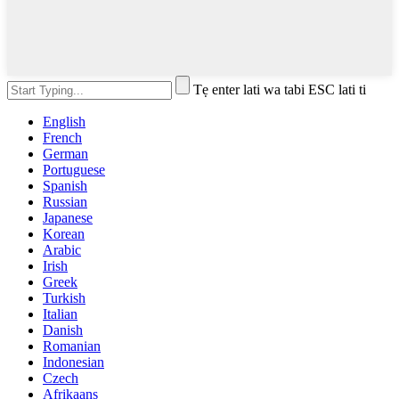
Tẹ enter lati wa tabi ESC lati ti
English
French
German
Portuguese
Spanish
Russian
Japanese
Korean
Arabic
Irish
Greek
Turkish
Italian
Danish
Romanian
Indonesian
Czech
Afrikaans