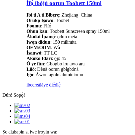
Ìfọ́ ìbòjú oorun Toobett 150ml
Ibi ti A ti Bibẹrẹ
: Zhejiang, China
Orúkọ Iṣòwò
: Toobet
Fọọmu
: Fífọ́
Ohun kan
: Toobett Sunscreen spray 150ml
Àkókò Ìpamọ́
: ọdun mẹta
Iwọn didun
: 150 milimita
OEM/ODM
: Wà
Ìsanwó
: TT LC
Àkókò Ìdarí
: ọjọ́ 45
Ó yẹ fún
: Gbogbo iru awọ ara
Lílò
: Dènà oorun gbígbóná
Igo
: Àwọn agolo aluminiomu
ibeere
àlàyé díẹ̀díẹ̀
Dúró Sopọ̀!
Ṣe alabapin si iwe iroyin wa: