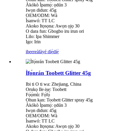
Àkókò Ìpamọ́: ọdún 3
Iwọn didun: 45g
OEM/ODM: Wà
Ìsanwó: TT LC
Akoko Itọsọna: Awọn ọjọ 30
O dara fun: Gbogbo iru irun ori
Lilo: Ipa Shimmer
Igo: Irin
ibeere
àlàyé díẹ̀díẹ̀
Ìfọ́nrán Toobett Glitter 45g
Ibi ti O ti wa: Zhejiang, China
Orukọ Ile-iṣẹ: Toobett
Fọ́ọ̀mù: Fọ́fọ́
Ohun kan: Toobett Glitter spray 45g
Àkókò Ìpamọ́: ọdún 3
Iwọn didun: 45g
OEM/ODM: Wà
Ìsanwó: TT LC
Akoko Itọsọna: Awọn ọjọ 30