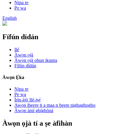
Nipa re
Pe wa
English
Fífún dídán
Ilé
Àwọn ọjà
Àwọn ọjà ohun ikunra
Fífún dídán
Àwọn Ẹ̀ka
Nipa re
Pe wa
Ìrìn-àjò Ilé-iṣẹ́
Awọn ibeere ti a maa n beere nigbagbogbo
Àwọn àmì gbígbóná
Àwọn ọjà tí a ṣe àfihàn