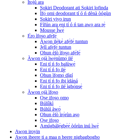
Ìtọ́jú ara
Sokiri Deodorant ati Sokiri lofinda
Ìfọ́ omi deodorant tí ó ń dènà òógùn
Sokiri yiyọ irun
Fífún ara ẹni tí ó ń tan awọ ara rẹ̀
Mousse Ìwẹ̀
Ẹ̀rọ ìfọṣọ afẹ́fẹ́
Àwọn ilẹ̀kẹ̀ afẹ́fẹ́ tuntun
Jẹ́lì afẹ́fẹ́ tuntun
Ohun èlò ìfọṣọ afẹ́fẹ́
Àwọn ọjà ìwẹ̀nùmọ́ ilé
Ẹni tí ń fọ balùwẹ̀
Ẹni tí ń fọ ilẹ̀
Ohun ìfọmọ́ dígí
Ẹni tí ń fọ ibi ìdáná
Ẹni tí ń fọ ilé ìgbọ̀nsẹ̀
Àwọn ọjà ìfọṣọ
Ọṣẹ ifọṣọ ọmọ
Búlíìkì
Búlúì àwọ̀
Ohun èlò ìrọ̀rùn aṣọ
Ọṣẹ ifọṣọ
Amúgbálẹ́gbẹ̀ẹ́ òórùn inú ìwẹ̀
Awọn iroyin
Awọn ibeere ti a maa n beere nigbagbogbo