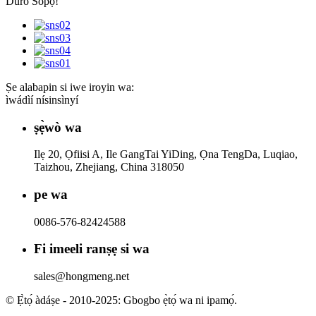
Dúró Sopọ̀!
Ṣe alabapin si iwe iroyin wa:
ìwádìí nísinsìnyí
ṣẹ̀wò wa
Ilẹ 20, Ọfiisi A, Ile GangTai YiDing, Ọna TengDa, Luqiao,
Taizhou, Zhejiang, China 318050
pe wa
0086-576-82424588
Fi imeeli ranṣẹ si wa
sales@hongmeng.net
© Ẹ̀tọ́ àdáṣe - 2010-2025: Gbogbo ẹ̀tọ́ wa ni ipamọ́.