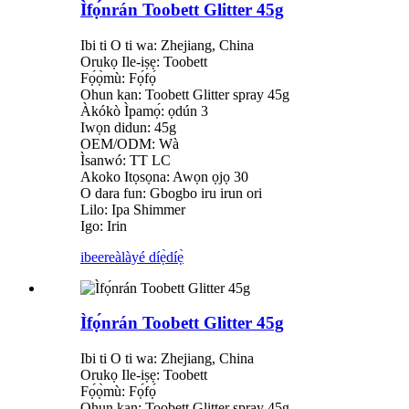
Ìfọ́nrán Toobett Glitter 45g
Ibi ti O ti wa: Zhejiang, China
Orukọ Ile-iṣẹ: Toobett
Fọ́ọ̀mù: Fọ́fọ́
Ohun kan: Toobett Glitter spray 45g
Àkókò Ìpamọ́: ọdún 3
Iwọn didun: 45g
OEM/ODM: Wà
Ìsanwó: TT LC
Akoko Itọsọna: Awọn ọjọ 30
O dara fun: Gbogbo iru irun ori
Lilo: Ipa Shimmer
Igo: Irin
ibeere
àlàyé díẹ̀díẹ̀
Ìfọ́nrán Toobett Glitter 45g
Ibi ti O ti wa: Zhejiang, China
Orukọ Ile-iṣẹ: Toobett
Fọ́ọ̀mù: Fọ́fọ́
Ohun kan: Toobett Glitter spray 45g