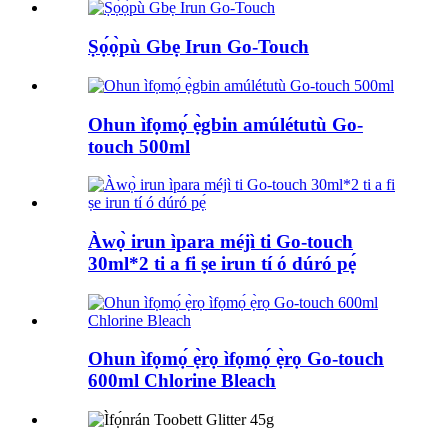
Ṣọ́ọ̀pù Gbẹ Irun Go-Touch
Ohun ìfọmọ́ ẹ̀gbin amúlétutù Go-
touch 500ml
Àwọ̀ irun ìpara méjì ti Go-touch
30ml*2 ti a fi ṣe irun tí ó dúró pẹ́
Ohun ìfọmọ́ ẹ̀rọ ìfọmọ́ ẹ̀rọ Go-touch
600ml Chlorine Bleach