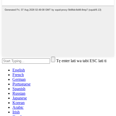
Tẹ enter lati wa tabi ESC lati ti
English
French
German
Portuguese
Spanish
Russian
Japanese
Korean
Arabic
Irish