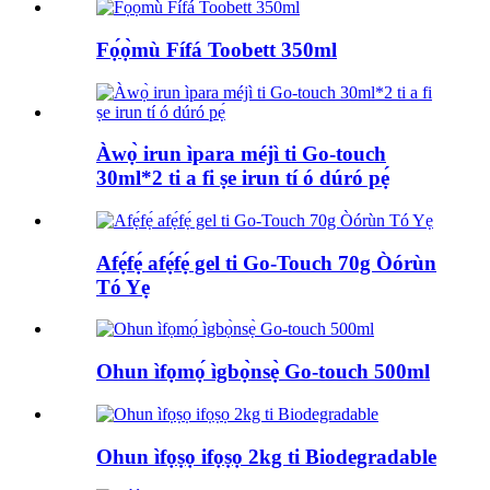
Fọ́ọ̀mù Fífá Toobett 350ml
Àwọ̀ irun ìpara méjì ti Go-touch
30ml*2 ti a fi ṣe irun tí ó dúró pẹ́
Afẹ́fẹ́ afẹ́fẹ́ gel ti Go-Touch 70g Òórùn
Tó Yẹ
Ohun ìfọmọ́ ìgbọ̀nsẹ̀ Go-touch 500ml
Ohun ìfọṣọ ifọṣọ 2kg ti Biodegradable