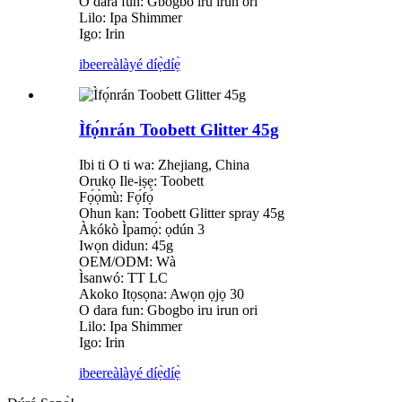
O dara fun: Gbogbo iru irun ori
Lilo: Ipa Shimmer
Igo: Irin
ibeere
àlàyé díẹ̀díẹ̀
Ìfọ́nrán Toobett Glitter 45g
Ibi ti O ti wa: Zhejiang, China
Orukọ Ile-iṣẹ: Toobett
Fọ́ọ̀mù: Fọ́fọ́
Ohun kan: Toobett Glitter spray 45g
Àkókò Ìpamọ́: ọdún 3
Iwọn didun: 45g
OEM/ODM: Wà
Ìsanwó: TT LC
Akoko Itọsọna: Awọn ọjọ 30
O dara fun: Gbogbo iru irun ori
Lilo: Ipa Shimmer
Igo: Irin
ibeere
àlàyé díẹ̀díẹ̀