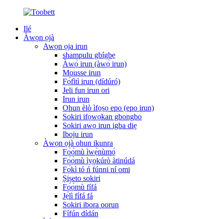
Ilé
Àwọn ọjà
Awọn ọja irun
shampulu gbígbẹ
Àwọ̀ irun (àwọ̀ irun)
Mousse irun
Fọ́fìtì irun (dídúró)
Jeli fun irun ori
Irun irun
Ohun èlò ìfọṣọ epo (epo irun)
Sokiri ifọwọkan gbongbo
Sokiri awọ irun igba diẹ
Iboju irun
Àwọn ọjà ohun ikunra
Fọ́ọ̀mù ìwẹ̀nùmọ́
Fọ́ọ̀mù ìyọkúrò àtinúdá
Fọ́kì tó ń fúnni ní omi
Ṣiṣeto sokiri
Fọ́ọ̀mù fífá
Jẹ́lì fífá fá
Sokiri ibora oorun
Fífún dídán