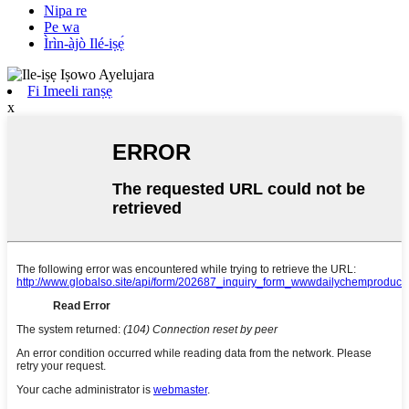
Nipa re
Pe wa
Ìrìn-àjò Ilé-iṣẹ́
Fi Imeeli ranṣẹ
x