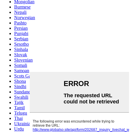
Mongolian
Burmese
Nepali
Norwegian
Pashto
Persian
Punjabi
Serbian
Sesotho
Sinhala
Slovak
Slovenian
Somali
Samoan
Scots Gaelic
Shona
Sindhi
Sundanese
Swahili
Tajik
Tamil
Telugu
Thai
Ukrainian
Urdu