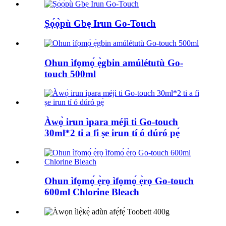
Ṣọ́ọ̀pù Gbẹ Irun Go-Touch
Ohun ìfọmọ́ ẹ̀gbin amúlétutù Go-
touch 500ml
Àwọ̀ irun ìpara méjì ti Go-touch
30ml*2 ti a fi ṣe irun tí ó dúró pẹ́
Ohun ìfọmọ́ ẹ̀rọ ìfọmọ́ ẹ̀rọ Go-touch
600ml Chlorine Bleach