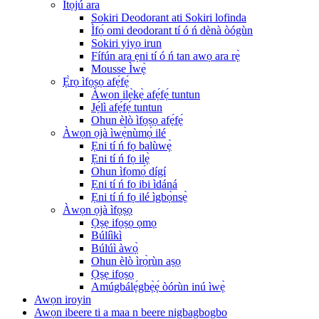
Ìtọ́jú ara
Sokiri Deodorant ati Sokiri lofinda
Ìfọ́ omi deodorant tí ó ń dènà òógùn
Sokiri yiyọ irun
Fífún ara ẹni tí ó ń tan awọ ara rẹ̀
Mousse Ìwẹ̀
Ẹ̀rọ ìfọṣọ afẹ́fẹ́
Àwọn ilẹ̀kẹ̀ afẹ́fẹ́ tuntun
Jẹ́lì afẹ́fẹ́ tuntun
Ohun èlò ìfọṣọ afẹ́fẹ́
Àwọn ọjà ìwẹ̀nùmọ́ ilé
Ẹni tí ń fọ balùwẹ̀
Ẹni tí ń fọ ilẹ̀
Ohun ìfọmọ́ dígí
Ẹni tí ń fọ ibi ìdáná
Ẹni tí ń fọ ilé ìgbọ̀nsẹ̀
Àwọn ọjà ìfọṣọ
Ọṣẹ ifọṣọ ọmọ
Búlíìkì
Búlúì àwọ̀
Ohun èlò ìrọ̀rùn aṣọ
Ọṣẹ ifọṣọ
Amúgbálẹ́gbẹ̀ẹ́ òórùn inú ìwẹ̀
Awọn iroyin
Awọn ibeere ti a maa n beere nigbagbogbo