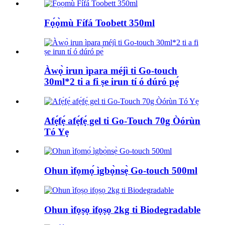
Fọ́ọ̀mù Fífá Toobett 350ml
Àwọ̀ irun ìpara méjì ti Go-touch
30ml*2 ti a fi ṣe irun tí ó dúró pẹ́
Afẹ́fẹ́ afẹ́fẹ́ gel ti Go-Touch 70g Òórùn
Tó Yẹ
Ohun ìfọmọ́ ìgbọ̀nsẹ̀ Go-touch 500ml
Ohun ìfọṣọ ifọṣọ 2kg ti Biodegradable