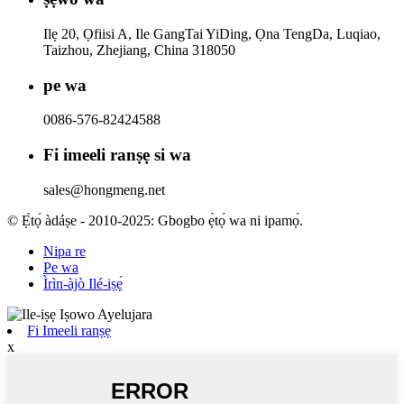
Ilẹ 20, Ọfiisi A, Ile GangTai YiDing, Ọna TengDa, Luqiao,
Taizhou, Zhejiang, China 318050
pe wa
0086-576-82424588
Fi imeeli ranṣẹ si wa
sales@hongmeng.net
© Ẹ̀tọ́ àdáṣe - 2010-2025: Gbogbo ẹ̀tọ́ wa ni ipamọ́.
Nipa re
Pe wa
Ìrìn-àjò Ilé-iṣẹ́
Fi Imeeli ranṣẹ
x