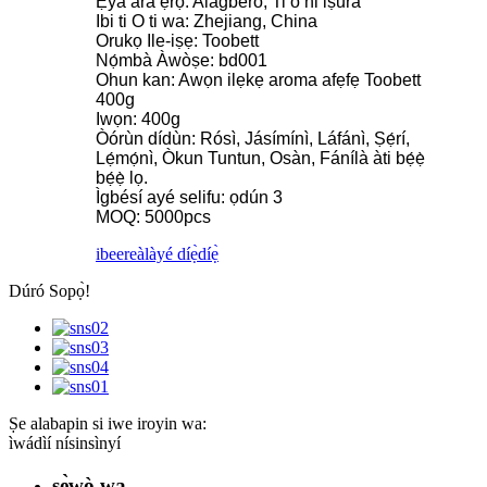
Ẹya ara ẹrọ: Alagbero, Ti o ni iṣura
Ibi ti O ti wa: Zhejiang, China
Orukọ Ile-iṣẹ: Toobett
Nọ́mbà Àwòṣe: bd001
Ohun kan: Awọn ilẹkẹ aroma afẹfẹ Toobett
400g
Iwọn: 400g
Òórùn dídùn: Rósì, Jásímínì, Láfánì, Ṣẹ́rí,
Lẹ́mọ́nì, Òkun Tuntun, Osàn, Fánílà àti bẹ́ẹ̀
bẹ́ẹ̀ lọ.
Ìgbésí ayé selifu: ọdún 3
MOQ: 5000pcs
ibeere
àlàyé díẹ̀díẹ̀
Dúró Sopọ̀!
Ṣe alabapin si iwe iroyin wa:
ìwádìí nísinsìnyí
ṣẹ̀wò wa