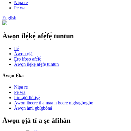
Nipa re
Pe wa
English
Àwọn ilẹ̀kẹ̀ afẹ́fẹ́ tuntun
Ilé
Àwọn ọjà
Ẹ̀rọ ìfọṣọ afẹ́fẹ́
Àwọn ilẹ̀kẹ̀ afẹ́fẹ́ tuntun
Àwọn Ẹ̀ka
Nipa re
Pe wa
Ìrìn-àjò Ilé-iṣẹ́
Awọn ibeere ti a maa n beere nigbagbogbo
Àwọn àmì gbígbóná
Àwọn ọjà tí a ṣe àfihàn