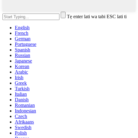
Tẹ enter lati wa tabi ESC lati ti
English
French
German
Portuguese
Spanish
Russian
Japanese
Korean
Arabic
Irish
Greek
Turkish
Italian
Danish
Romanian
Indonesian
Czech
Afrikaans
Swedish
Polish