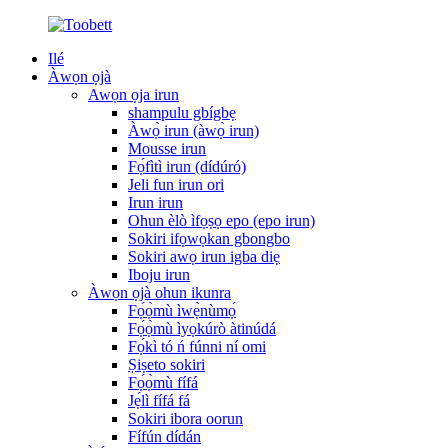
Ilé
Àwọn ọjà
Awọn ọja irun
shampulu gbígbẹ
Àwọ̀ irun (àwọ̀ irun)
Mousse irun
Fọ́fìtì irun (dídúró)
Jeli fun irun ori
Irun irun
Ohun èlò ìfọṣọ epo (epo irun)
Sokiri ifọwọkan gbongbo
Sokiri awọ irun igba diẹ
Iboju irun
Àwọn ọjà ohun ikunra
Fọ́ọ̀mù ìwẹ̀nùmọ́
Fọ́ọ̀mù ìyọkúrò àtinúdá
Fọ́kì tó ń fúnni ní omi
Ṣiṣeto sokiri
Fọ́ọ̀mù fífá
Jẹ́lì fífá fá
Sokiri ibora oorun
Fífún dídán