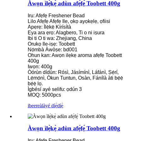
Àwọn ìlẹ̀kẹ̀ adùn afẹ́fẹ́ Toobett 400g
Iru: Afẹfẹ Freshener Bead
Lilo Afẹfẹ Afẹfẹ Ile, ọkọ ayọkẹlẹ, ọfiisi
Apẹrẹ: Ìlẹ̀kẹ̀ Kírísítà
Ẹya ara ẹrọ: Alagbero, Ti o ni iṣura
Ibi ti O ti wa: Zhejiang, China
Orukọ Ile-iṣẹ: Toobett
Nọ́mbà Àwòṣe: bd001
Ohun kan: Awọn ilẹkẹ aroma afẹfẹ Toobett
400g
Iwọn: 400g
Òórùn dídùn: Rósì, Jásímínì, Láfánì, Ṣẹ́rí,
Lẹ́mọ́nì, Òkun Tuntun, Osàn, Fánílà àti bẹ́ẹ̀
bẹ́ẹ̀ lọ.
Ìgbésí ayé selifu: ọdún 3
MOQ: 5000pcs
ibeere
àlàyé díẹ̀díẹ̀
Àwọn ìlẹ̀kẹ̀ adùn afẹ́fẹ́ Toobett 400g
Iru: Afẹfẹ Freshener Bead