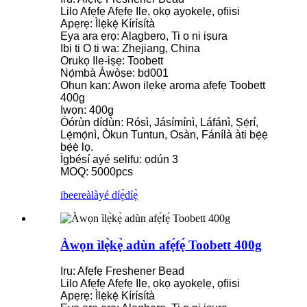
Lilo Afẹfẹ Afẹfẹ Ile, ọkọ ayọkẹlẹ, ọfiisi
Apẹrẹ: Ìlẹ̀kẹ̀ Kírísítà
Ẹya ara ẹrọ: Alagbero, Ti o ni iṣura
Ibi ti O ti wa: Zhejiang, China
Orukọ Ile-iṣẹ: Toobett
Nọ́mbà Àwòṣe: bd001
Ohun kan: Awọn ilẹkẹ aroma afẹfẹ Toobett
400g
Iwọn: 400g
Òórùn dídùn: Rósì, Jásímínì, Láfánì, Ṣẹ́rí,
Lẹ́mọ́nì, Òkun Tuntun, Osàn, Fánílà àti bẹ́ẹ̀
bẹ́ẹ̀ lọ.
Ìgbésí ayé selifu: ọdún 3
MOQ: 5000pcs
ibeere
àlàyé díẹ̀díẹ̀
Àwọn ìlẹ̀kẹ̀ adùn afẹ́fẹ́ Toobett 400g
Iru: Afẹfẹ Freshener Bead
Lilo Afẹfẹ Afẹfẹ Ile, ọkọ ayọkẹlẹ, ọfiisi
Apẹrẹ: Ìlẹ̀kẹ̀ Kírísítà