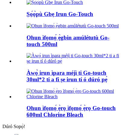
Ṣọ́ọ̀pù Gbẹ Irun Go-Touch
Ohun ìfọmọ́ ẹ̀gbin amúlétutù Go-
touch 500ml
Àwọ̀ irun ìpara méjì ti Go-touch
30ml*2 ti a fi ṣe irun tí ó dúró pẹ́
Ohun ìfọmọ́ ẹ̀rọ ìfọmọ́ ẹ̀rọ Go-touch
600ml Chlorine Bleach
Dúró Sopọ̀!