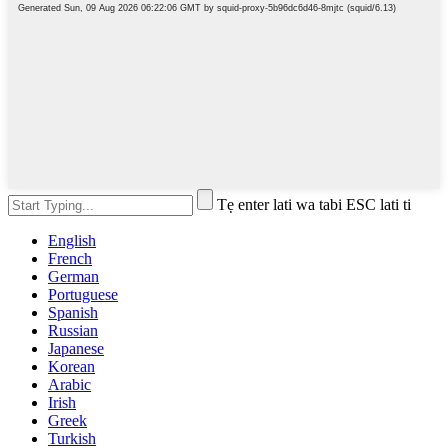
Tẹ enter lati wa tabi ESC lati ti
English
French
German
Portuguese
Spanish
Russian
Japanese
Korean
Arabic
Irish
Greek
Turkish