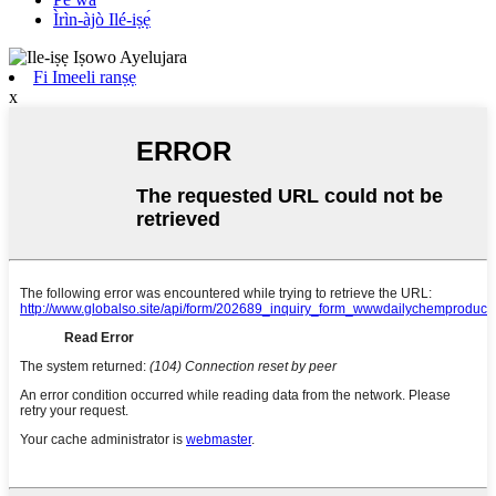
Ìrìn-àjò Ilé-iṣẹ́
Fi Imeeli ranṣẹ
x