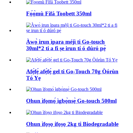
Fọ́ọ̀mù Fífá Toobett 350ml
Àwọ̀ irun ìpara méjì ti Go-touch
30ml*2 ti a fi ṣe irun tí ó dúró pẹ́
Afẹ́fẹ́ afẹ́fẹ́ gel ti Go-Touch 70g Òórùn
Tó Yẹ
Ohun ìfọmọ́ ìgbọ̀nsẹ̀ Go-touch 500ml
Ohun ìfọṣọ ifọṣọ 2kg ti Biodegradable