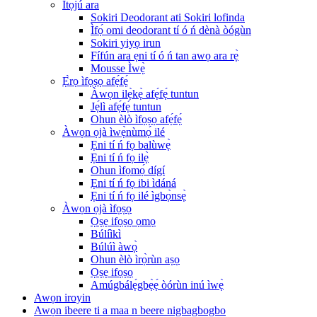
Ìtọ́jú ara
Sokiri Deodorant ati Sokiri lofinda
Ìfọ́ omi deodorant tí ó ń dènà òógùn
Sokiri yiyọ irun
Fífún ara ẹni tí ó ń tan awọ ara rẹ̀
Mousse Ìwẹ̀
Ẹ̀rọ ìfọṣọ afẹ́fẹ́
Àwọn ilẹ̀kẹ̀ afẹ́fẹ́ tuntun
Jẹ́lì afẹ́fẹ́ tuntun
Ohun èlò ìfọṣọ afẹ́fẹ́
Àwọn ọjà ìwẹ̀nùmọ́ ilé
Ẹni tí ń fọ balùwẹ̀
Ẹni tí ń fọ ilẹ̀
Ohun ìfọmọ́ dígí
Ẹni tí ń fọ ibi ìdáná
Ẹni tí ń fọ ilé ìgbọ̀nsẹ̀
Àwọn ọjà ìfọṣọ
Ọṣẹ ifọṣọ ọmọ
Búlíìkì
Búlúì àwọ̀
Ohun èlò ìrọ̀rùn aṣọ
Ọṣẹ ifọṣọ
Amúgbálẹ́gbẹ̀ẹ́ òórùn inú ìwẹ̀
Awọn iroyin
Awọn ibeere ti a maa n beere nigbagbogbo