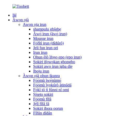
Ilé
Àwọn ọjà
Awọn ọja irun
shampulu gbígbẹ
Àwọ̀ irun (àwọ̀ irun)
Mousse irun
Fọ́fìtì irun (dídúró)
Jeli fun irun ori
Irun irun
Ohun èlò ìfọṣọ epo (epo irun)
Sokiri ifọwọkan gbongbo
Sokiri awọ irun igba diẹ
Iboju irun
Àwọn ọjà ohun ikunra
Fọ́ọ̀mù ìwẹ̀nùmọ́
Fọ́ọ̀mù ìyọkúrò àtinúdá
Fọ́kì tó ń fúnni ní omi
Ṣiṣeto sokiri
Fọ́ọ̀mù fífá
Jẹ́lì fífá fá
Sokiri ibora oorun
Fífún dídán