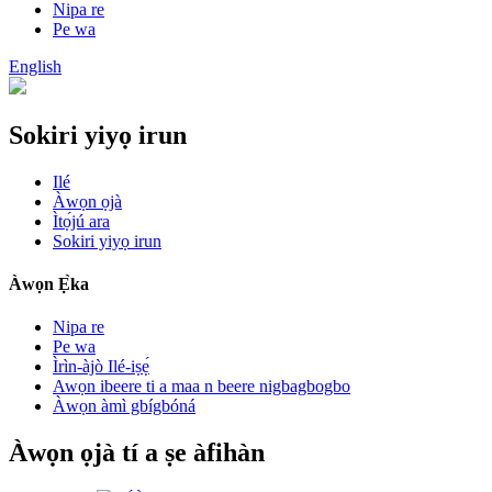
Nipa re
Pe wa
English
Sokiri yiyọ irun
Ilé
Àwọn ọjà
Ìtọ́jú ara
Sokiri yiyọ irun
Àwọn Ẹ̀ka
Nipa re
Pe wa
Ìrìn-àjò Ilé-iṣẹ́
Awọn ibeere ti a maa n beere nigbagbogbo
Àwọn àmì gbígbóná
Àwọn ọjà tí a ṣe àfihàn