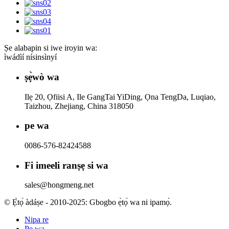
Ṣe alabapin si iwe iroyin wa:
ìwádìí nísinsìnyí
ṣẹ̀wò wa
Ilẹ 20, Ọfiisi A, Ile GangTai YiDing, Ọna TengDa, Luqiao,
Taizhou, Zhejiang, China 318050
pe wa
0086-576-82424588
Fi imeeli ranṣẹ si wa
sales@hongmeng.net
© Ẹ̀tọ́ àdáṣe - 2010-2025: Gbogbo ẹ̀tọ́ wa ni ipamọ́.
Nipa re
Pe wa