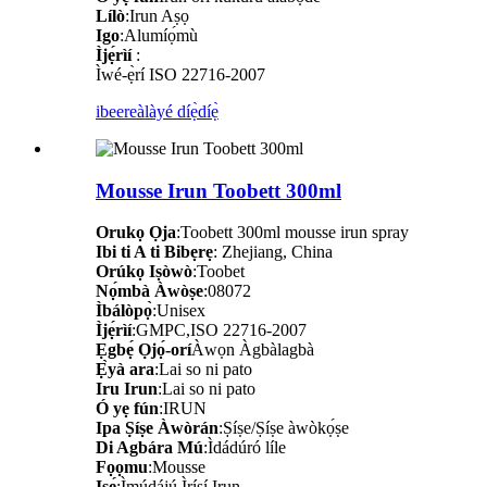
Lílò
:Irun Aṣọ
Igo
:Alumíọ́mù
Ìjẹ́rìí
:
Ìwé-ẹ̀rí ISO 22716-2007
ibeere
àlàyé díẹ̀díẹ̀
Mousse Irun Toobett 300ml
Orukọ Ọja
:Toobett 300ml mousse irun spray
Ibi ti A ti Bibẹrẹ
: Zhejiang, China
Orúkọ Iṣòwò
:Toobet
Nọ́mbà Àwòṣe
:08072
Ìbálòpọ̀
:Unisex
Ìjẹ́rìí
:GMPC,ISO 22716-2007
Ẹgbẹ́ Ọjọ́-orí
Àwọn Àgbàlagbà
Ẹ̀yà ara
:Lai so ni pato
Iru Irun
:Lai so ni pato
Ó yẹ fún
:IRUN
Ipa Ṣíṣe Àwòrán
:Ṣíṣe/Ṣíṣe àwòkọ́ṣe
Di Agbára Mú
:Ìdádúró líle
Fọọmu
:Mousse
Iṣẹ́
:Ìmúdájú Ìrísí Irun