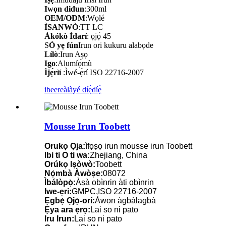
Iwọn didun
:300ml
OEM/ODM
:Wọlé
ÌSANWÒ
:TT LC
Àkókò Ìdarí
: ọjọ́ 45
S
Ó yẹ fún
Irun ori kukuru alabọde
Lílò
:Irun Aṣọ
Igo
:Alumíọ́mù
Ìjẹ́rìí
:
Ìwé-ẹ̀rí ISO 22716-2007
ibeere
àlàyé díẹ̀díẹ̀
Mousse Irun Toobett
Orukọ Ọja:
ìfọṣọ irun mousse irun Toobett
Ibi ti O ti wa:
Zhejiang, China
Orúkọ Iṣòwò:
Toobett
Nọ́mbà Àwòṣe:
08072
Ìbálòpọ̀:
Àṣà obìnrin àti obìnrin
Iwe-ẹri:
GMPC,ISO 22716-2007
Ẹgbẹ́ Ọjọ́-orí:
Àwọn àgbàlagbà
Ẹya ara ẹrọ:
Lai so ni pato
Iru Irun:
Lai so ni pato