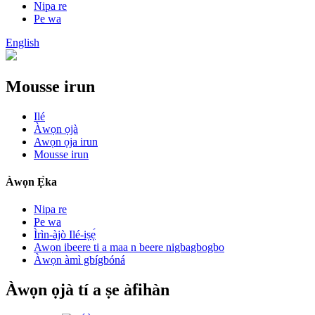
Nipa re
Pe wa
English
Mousse irun
Ilé
Àwọn ọjà
Awọn ọja irun
Mousse irun
Àwọn Ẹ̀ka
Nipa re
Pe wa
Ìrìn-àjò Ilé-iṣẹ́
Awọn ibeere ti a maa n beere nigbagbogbo
Àwọn àmì gbígbóná
Àwọn ọjà tí a ṣe àfihàn