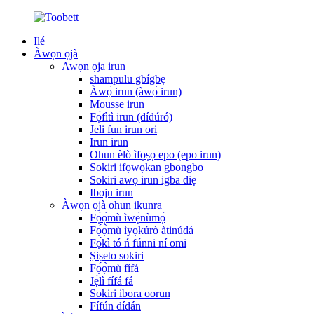
Ilé
Àwọn ọjà
Awọn ọja irun
shampulu gbígbẹ
Àwọ̀ irun (àwọ̀ irun)
Mousse irun
Fọ́fìtì irun (dídúró)
Jeli fun irun ori
Irun irun
Ohun èlò ìfọṣọ epo (epo irun)
Sokiri ifọwọkan gbongbo
Sokiri awọ irun igba diẹ
Iboju irun
Àwọn ọjà ohun ikunra
Fọ́ọ̀mù ìwẹ̀nùmọ́
Fọ́ọ̀mù ìyọkúrò àtinúdá
Fọ́kì tó ń fúnni ní omi
Ṣiṣeto sokiri
Fọ́ọ̀mù fífá
Jẹ́lì fífá fá
Sokiri ibora oorun
Fífún dídán