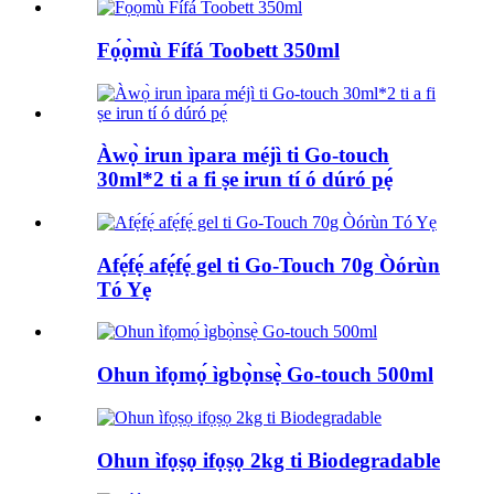
Fọ́ọ̀mù Fífá Toobett 350ml
Àwọ̀ irun ìpara méjì ti Go-touch
30ml*2 ti a fi ṣe irun tí ó dúró pẹ́
Afẹ́fẹ́ afẹ́fẹ́ gel ti Go-Touch 70g Òórùn
Tó Yẹ
Ohun ìfọmọ́ ìgbọ̀nsẹ̀ Go-touch 500ml
Ohun ìfọṣọ ifọṣọ 2kg ti Biodegradable