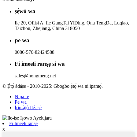
ṣẹ̀wò wa
Ilẹ 20, Ọfiisi A, Ile GangTai YiDing, Ọna TengDa, Luqiao,
Taizhou, Zhejiang, China 318050
pe wa
0086-576-82424588
Fi imeeli ranṣẹ si wa
sales@hongmeng.net
© Ẹ̀tọ́ àdáṣe - 2010-2025: Gbogbo ẹ̀tọ́ wa ni ipamọ́.
Nipa re
Pe wa
Ìrìn-àjò Ilé-iṣẹ́
Fi Imeeli ranṣẹ
x