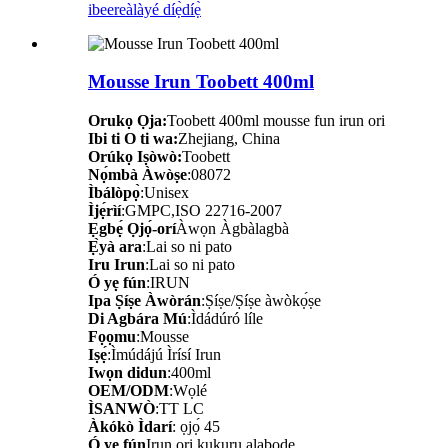
ibeere
àlàyé díẹ̀díẹ̀
Mousse Irun Toobett 400ml
Orukọ Ọja:
Toobett 400ml mousse fun irun ori
Ibi ti O ti wa:
Zhejiang, China
Orúkọ Iṣòwò:
Toobett
Nọ́mbà Àwòṣe
:08072
Ìbálòpọ̀
:Unisex
Ìjẹ́rìí
:GMPC,ISO 22716-2007
Ẹgbẹ́ Ọjọ́-orí
Àwọn Àgbàlagbà
Ẹ̀yà ara
:Lai so ni pato
Iru Irun
:Lai so ni pato
Ó yẹ fún
:IRUN
Ipa Ṣíṣe Àwòrán
:Ṣíṣe/Ṣíṣe àwòkọ́ṣe
Di Agbára Mú
:Ìdádúró líle
Fọọmu
:Mousse
Iṣẹ́
:Ìmúdájú Ìrísí Irun
Iwọn didun
:400ml
OEM/ODM
:Wọlé
ÌSANWÒ
:TT LC
Àkókò Ìdarí
: ọjọ́ 45
Ó yẹ fún
Irun ori kukuru alabọde