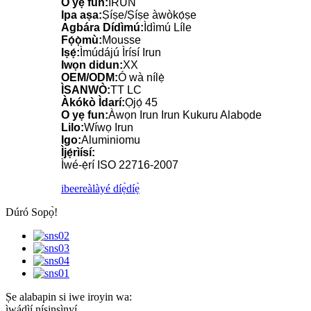
O yẹ fun:
IRUN
Ipa aṣa:
Ṣíṣe/Ṣíṣe àwòkọ́ṣe
Agbára Dídìmú:
Ìdìmú Líle
Fọ́ọ̀mù:
Mousse
Iṣẹ́:
Ìmúdájú Ìrísí Irun
Iwọn didun:
XX
OEM/ODM:
Ó wà nílẹ̀
ÌSANWÒ:
TT LC
Àkókò Ìdarí:
Ọjọ́ 45
O yẹ fun:
Àwọn Irun Irun Kukuru Alabọde
Lilo:
Wíwọ Irun
Igo:
Aluminiomu
Ìjẹ́rìísí:
Ìwé-ẹ̀rí ISO 22716-2007
ibeere
àlàyé díẹ̀díẹ̀
Dúró Sopọ̀!
Ṣe alabapin si iwe iroyin wa:
ìwádìí nísinsìnyí