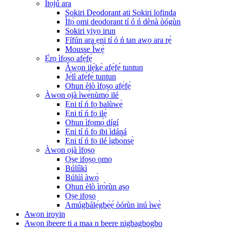
Ìtọ́jú ara
Sokiri Deodorant ati Sokiri lofinda
Ìfọ́ omi deodorant tí ó ń dènà òógùn
Sokiri yiyọ irun
Fífún ara ẹni tí ó ń tan awọ ara rẹ̀
Mousse Ìwẹ̀
Ẹ̀rọ ìfọṣọ afẹ́fẹ́
Àwọn ilẹ̀kẹ̀ afẹ́fẹ́ tuntun
Jẹ́lì afẹ́fẹ́ tuntun
Ohun èlò ìfọṣọ afẹ́fẹ́
Àwọn ọjà ìwẹ̀nùmọ́ ilé
Ẹni tí ń fọ balùwẹ̀
Ẹni tí ń fọ ilẹ̀
Ohun ìfọmọ́ dígí
Ẹni tí ń fọ ibi ìdáná
Ẹni tí ń fọ ilé ìgbọ̀nsẹ̀
Àwọn ọjà ìfọṣọ
Ọṣẹ ifọṣọ ọmọ
Búlíìkì
Búlúì àwọ̀
Ohun èlò ìrọ̀rùn aṣọ
Ọṣẹ ifọṣọ
Amúgbálẹ́gbẹ̀ẹ́ òórùn inú ìwẹ̀
Awọn iroyin
Awọn ibeere ti a maa n beere nigbagbogbo