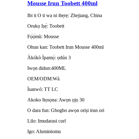
Mousse Irun Toobett 400ml
Ibi ti O ti wa ni ibẹrẹ: Zhejiang, China
Orukọ Iṣẹ́: Toobett
Fọ́ọ̀mù: Mousse
Ohun kan: Toobett Irun Mousse 400ml
Àkókò Ìpamọ́: ọdún 3
Iwọn didun:400ML
OEM/ODM:Wà
Ìsanwó: TT LC
Akoko Itọsọna: Awọn ọjọ 30
O dara fun: Gbogbo awọn oriṣi irun ori
Lilo: Imudarasi curl
Igo: Aluminiomu