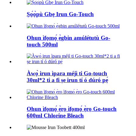
Ṣọ́ọ̀pù Gbẹ Irun Go-Touch
Ohun ìfọmọ́ ẹ̀gbin amúlétutù Go-
touch 500ml
Àwọ̀ irun ìpara méjì ti Go-touch
30ml*2 ti a fi ṣe irun tí ó dúró pẹ́
Ohun ìfọmọ́ ẹ̀rọ ìfọmọ́ ẹ̀rọ Go-touch
600ml Chlorine Bleach