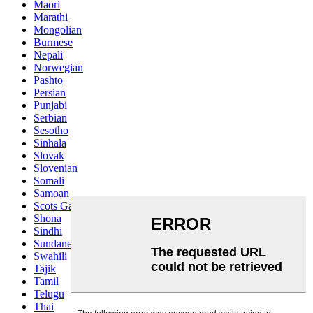
Maori
Marathi
Mongolian
Burmese
Nepali
Norwegian
Pashto
Persian
Punjabi
Serbian
Sesotho
Sinhala
Slovak
Slovenian
Somali
Samoan
Scots Gaelic
Shona
Sindhi
Sundanese
Swahili
Tajik
Tamil
Telugu
Thai