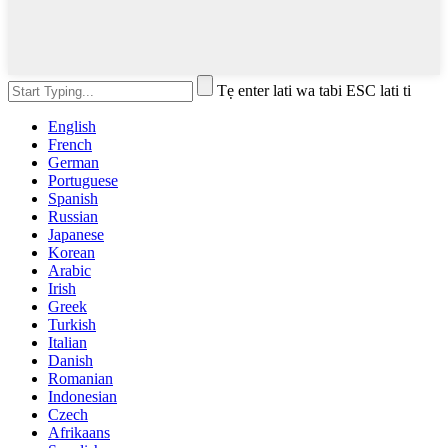
Tẹ enter lati wa tabi ESC lati ti
English
French
German
Portuguese
Spanish
Russian
Japanese
Korean
Arabic
Irish
Greek
Turkish
Italian
Danish
Romanian
Indonesian
Czech
Afrikaans