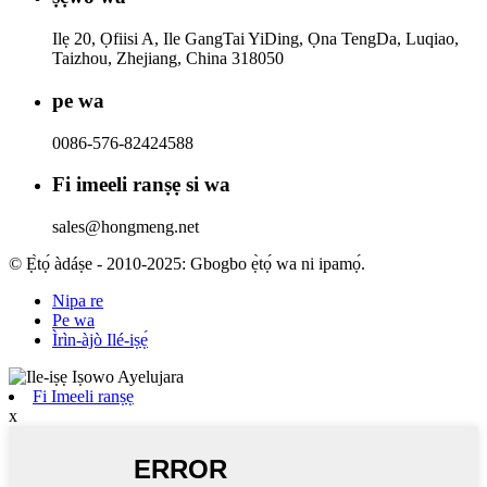
Ilẹ 20, Ọfiisi A, Ile GangTai YiDing, Ọna TengDa, Luqiao,
Taizhou, Zhejiang, China 318050
pe wa
0086-576-82424588
Fi imeeli ranṣẹ si wa
sales@hongmeng.net
© Ẹ̀tọ́ àdáṣe - 2010-2025: Gbogbo ẹ̀tọ́ wa ni ipamọ́.
Nipa re
Pe wa
Ìrìn-àjò Ilé-iṣẹ́
Fi Imeeli ranṣẹ
x