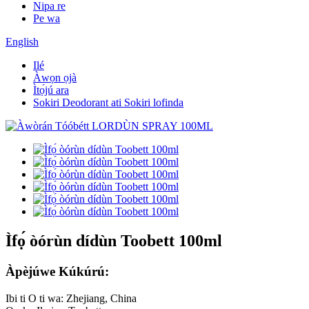
Nipa re
Pe wa
English
Ilé
Àwọn ọjà
Ìtọ́jú ara
Sokiri Deodorant ati Sokiri lofinda
Ìfọ́ òórùn dídùn Toobett 100ml
Àpèjúwe Kúkúrú:
Ibi ti O ti wa: Zhejiang, China