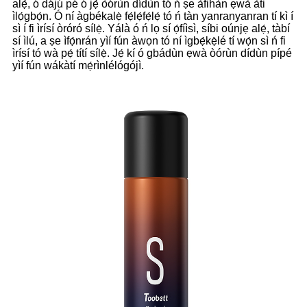
alẹ́, ó dájú pé ó jẹ́ òórùn dídùn tó ń ṣe àfihàn ẹwà àti
ìlọ́gbọ́n. Ó ní àgbékalẹ̀ fẹ́lẹ́fẹ́lẹ́ tó ń tàn yanranyanran tí kì í
sì í fi ìrísí òróró sílẹ̀. Yálà ó ń lọ sí ọ́fíìsì, síbi oúnjẹ alẹ́, tàbí
sí ìlú, a ṣe ìfọ́nrán yìí fún àwọn tó ní ìgbẹ́kẹ̀lé tí wọ́n sì ń fi
ìrísí tó wà pẹ́ títí sílẹ̀. Jẹ́ kí ó gbádùn ẹwà òórùn dídùn pípé
yìí fún wákàtí mẹ́rìnlélógójì.