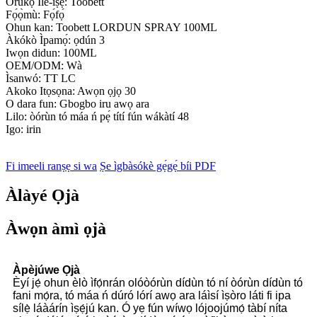
Orukọ Ile-iṣẹ: Toobett
Fọ́ọ̀mù: Fọ́fọ́
Ohun kan: Toobett LORDUN SPRAY 100ML
Àkókò Ìpamọ́: ọdún 3
Iwọn didun: 100ML
OEM/ODM: Wà
Ìsanwó: TT LC
Akoko Itọsọna: Awọn ọjọ 30
O dara fun: Gbogbo iru awọ ara
Lilo: òórùn tó máa ń pẹ́ títí fún wákàtí 48
Igo: irin
Fi imeeli ranṣẹ si wa
Ṣe ìgbàsókè gẹ́gẹ́ bíi PDF
Àlàyé Ọjà
Àwọn àmì ọjà
Àpèjúwe Ọjà
Èyí jẹ́ ohun èlò ìfọ́nrán olóòórùn dídùn tó ní òórùn dídùn tó
fani mọ́ra, tó máa ń dúró lórí awọ ara láìsí ìṣòro láti fi ipa
sílẹ̀ láàárín ìṣẹ́jú kan. Ó yẹ fún wíwọ lójoojúmọ́ tàbí níta