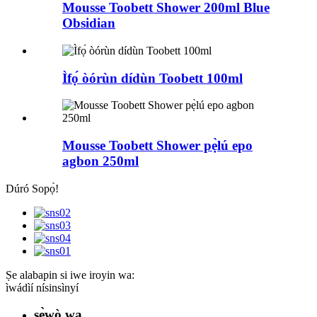
Mousse Toobett Shower 200ml Blue
Obsidian
Ìfọ́ òórùn dídùn Toobett 100ml
Mousse Toobett Shower pẹ̀lú epo
agbon 250ml
Dúró Sopọ̀!
Ṣe alabapin si iwe iroyin wa:
ìwádìí nísinsìnyí
ṣẹ̀wò wa