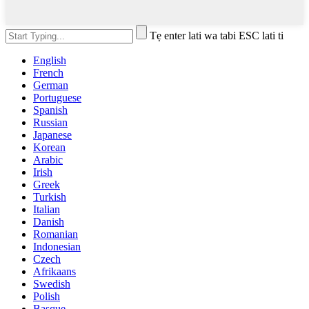
Tẹ enter lati wa tabi ESC lati ti
English
French
German
Portuguese
Spanish
Russian
Japanese
Korean
Arabic
Irish
Greek
Turkish
Italian
Danish
Romanian
Indonesian
Czech
Afrikaans
Swedish
Polish
Basque