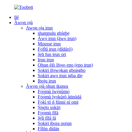
Ilé
Àwọn ọjà
Awọn ọja irun
shampulu gbígbẹ
Àwọ̀ irun (àwọ̀ irun)
Mousse irun
Fọ́fìtì irun (dídúró)
Jeli fun irun ori
Irun irun
Ohun èlò ìfọṣọ epo (epo irun)
Sokiri ifọwọkan gbongbo
Sokiri awọ irun igba diẹ
Iboju irun
Àwọn ọjà ohun ikunra
Fọ́ọ̀mù ìwẹ̀nùmọ́
Fọ́ọ̀mù ìyọkúrò àtinúdá
Fọ́kì tó ń fúnni ní omi
Ṣiṣeto sokiri
Fọ́ọ̀mù fífá
Jẹ́lì fífá fá
Sokiri ibora oorun
Fífún dídán