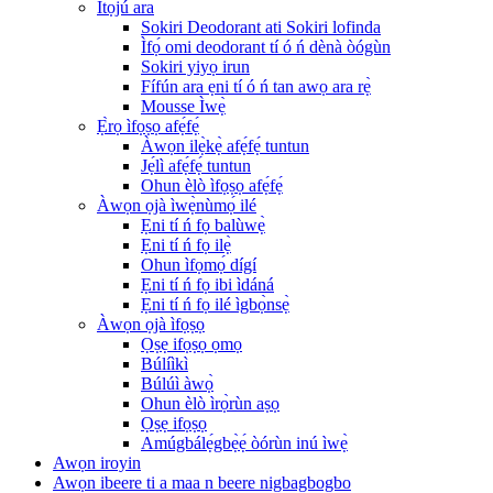
Ìtọ́jú ara
Sokiri Deodorant ati Sokiri lofinda
Ìfọ́ omi deodorant tí ó ń dènà òógùn
Sokiri yiyọ irun
Fífún ara ẹni tí ó ń tan awọ ara rẹ̀
Mousse Ìwẹ̀
Ẹ̀rọ ìfọṣọ afẹ́fẹ́
Àwọn ilẹ̀kẹ̀ afẹ́fẹ́ tuntun
Jẹ́lì afẹ́fẹ́ tuntun
Ohun èlò ìfọṣọ afẹ́fẹ́
Àwọn ọjà ìwẹ̀nùmọ́ ilé
Ẹni tí ń fọ balùwẹ̀
Ẹni tí ń fọ ilẹ̀
Ohun ìfọmọ́ dígí
Ẹni tí ń fọ ibi ìdáná
Ẹni tí ń fọ ilé ìgbọ̀nsẹ̀
Àwọn ọjà ìfọṣọ
Ọṣẹ ifọṣọ ọmọ
Búlíìkì
Búlúì àwọ̀
Ohun èlò ìrọ̀rùn aṣọ
Ọṣẹ ifọṣọ
Amúgbálẹ́gbẹ̀ẹ́ òórùn inú ìwẹ̀
Awọn iroyin
Awọn ibeere ti a maa n beere nigbagbogbo