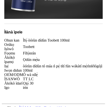
Ìlànà ìpele
Ohun kan
Ìfọ́ òórùn dídùn Toobett 100ml
Orúkọ
Toobett
Iṣòwò
Fọọmu
Fífọ́nrán
Àkókò
Ọdún mẹ́ta
ìpamọ́
Iṣẹ́
òórùn dídùn tó máa ń pẹ́ títí fún wákàtí mẹ́rìnlélógójì
Iwọn didun
100ml
OEM/ODM
Ó wà nílẹ̀
ÌSANWÒ
TT LC
Àkókò ìdarí
Ọjọ́ 30
Igo
irin