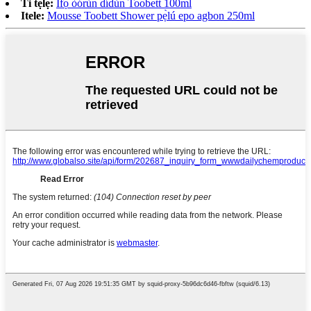
Ti tẹlẹ:
Ìfọ́ òórùn dídùn Toobett 100ml
Itele:
Mousse Toobett Shower pẹ̀lú epo agbon 250ml