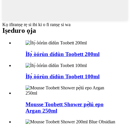
Kọ ifiranṣẹ rẹ si ibi ki o fi ranṣẹ si wa
Iṣeduro ọja
Ìfọ́ òórùn dídùn Toobett 200ml
Ìfọ́ òórùn dídùn Toobett 100ml
Mousse Toobett Shower pẹ̀lú epo
Argan 250ml