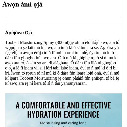
Àwọn àmì ọjà
Àpèjúwe Ọjà
Toobett Moisturizing Spray (300ml) jẹ́ ohun èlò ìtọ́jú awọ ara tó
wọ́pọ̀ tí a ṣe láti mú kí awọ ara tutù kí ó sì tún ara ṣe. Agbára yìí
fẹ́ẹ́rẹ́fẹ́ ní àwọn èròjà tó ń fúnni ní omi tó jinlẹ̀, èyí tó mú kí ó
dára fún gbogbo irú awọ ara. Ó ń mú kí gbígbẹ rọ, ó sì ń mú kí
awọ ara rọ̀, ó sì ń sọ ara di alágbára. Ó dára fún lílò ní gbogbo
ọjọ́, a lè fi ìpara yìí sí i lórí tàbí lábẹ́ ìpara, èyí tó ń mú kí ó rí bí
ìrì. Ìwọ̀n tó rọrùn tó ní mú kí ó dára fún ìpara lójú ọ̀nà, èyí sì mú
kí ìpara Toobett Moisturizing jẹ́ ohun pàtàkì fún ẹnikẹ́ni tó bá fẹ́
kí awọ ara rẹ̀ ní ìlera tó sì ń tàn yanranyanran.