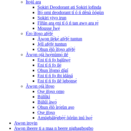
Ìtọ́jú ara
Sokiri Deodorant ati Sokiri lofinda
Ìfọ́ omi deodorant tí ó ń dènà òógùn
Sokiri yiyọ irun
Fífún ara ẹni tí ó ń tan awọ ara rẹ̀
Mousse Ìwẹ̀
Ẹ̀rọ ìfọṣọ afẹ́fẹ́
Àwọn ilẹ̀kẹ̀ afẹ́fẹ́ tuntun
Jẹ́lì afẹ́fẹ́ tuntun
Ohun èlò ìfọṣọ afẹ́fẹ́
Àwọn ọjà ìwẹ̀nùmọ́ ilé
Ẹni tí ń fọ balùwẹ̀
Ẹni tí ń fọ ilẹ̀
Ohun ìfọmọ́ dígí
Ẹni tí ń fọ ibi ìdáná
Ẹni tí ń fọ ilé ìgbọ̀nsẹ̀
Àwọn ọjà ìfọṣọ
Ọṣẹ ifọṣọ ọmọ
Búlíìkì
Búlúì àwọ̀
Ohun èlò ìrọ̀rùn aṣọ
Ọṣẹ ifọṣọ
Amúgbálẹ́gbẹ̀ẹ́ òórùn inú ìwẹ̀
Awọn iroyin
Awọn ibeere ti a maa n beere nigbagbogbo