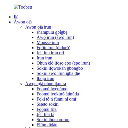
Ilé
Àwọn ọjà
Awọn ọja irun
shampulu gbígbẹ
Àwọ̀ irun (àwọ̀ irun)
Mousse irun
Fọ́fìtì irun (dídúró)
Jeli fun irun ori
Irun irun
Ohun èlò ìfọṣọ epo (epo irun)
Sokiri ifọwọkan gbongbo
Sokiri awọ irun igba diẹ
Iboju irun
Àwọn ọjà ohun ikunra
Fọ́ọ̀mù ìwẹ̀nùmọ́
Fọ́ọ̀mù ìyọkúrò àtinúdá
Fọ́kì tó ń fúnni ní omi
Ṣiṣeto sokiri
Fọ́ọ̀mù fífá
Jẹ́lì fífá fá
Sokiri ibora oorun
Fífún dídán