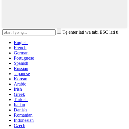
Tẹ enter lati wa tabi ESC lati ti
English
French
German
Portuguese
Spanish
Russian
Japanese
Korean
Arabic
Irish
Greek
Turkish
Italian
Danish
Romanian
Indonesian
Czech