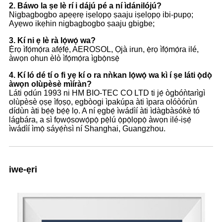
2. Báwo la ṣe lè rí i dájú pé a ní ìdánilójú?
Nigbagbogbo apẹẹrẹ iṣelọpọ ṣaaju iṣelọpọ ibi-pupọ;
Ayẹwo ikẹhin nigbagbogbo ṣaaju gbigbe;
3. Kí ni ẹ lè rà lọ́wọ́ wa?
Ẹ̀rọ ìfọ́mọ́ra afẹ́fẹ́, AEROSOL, Ọjà irun, ẹ̀rọ ìfọ́mọ́ra ilé,
àwọn ohun èlò ìfọ́mọ́ra ìgbọ̀nsẹ̀
4. Kí ló dé tí o fi yẹ kí o ra nǹkan lọ́wọ́ wa kì í ṣe láti ọ̀dọ̀
àwọn olùpèsè mìíràn?
Láti ọdún 1993 ni HM BIO-TEC CO LTD ti jẹ́ ògbóǹtarìgì
olùpèsè ọṣẹ ìfọṣọ, egbòogi ìpakúpa àti ìpara olóòórùn
dídùn àti bẹ́ẹ̀ bẹ́ẹ̀ lọ. A ní ẹgbẹ́ ìwádìí àti ìdàgbàsókè tó
lágbára, a sì fọwọ́sowọ́pọ̀ pẹ̀lú ọ̀pọ̀lọpọ̀ àwọn ilé-iṣẹ́
ìwádìí ìmọ̀ sáyẹ́ǹsì ní Shanghai, Guangzhou.
iwe-ẹri