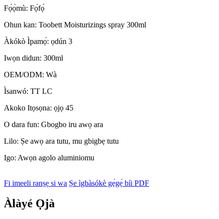
Fọ́ọ̀mù: Fọ́fọ́
Ohun kan: Toobett Moisturizings spray 300ml
Àkókò Ìpamọ́: ọdún 3
Iwọn didun: 300ml
OEM/ODM: Wà
Ìsanwó: TT LC
Akoko Itọsọna: ọjọ 45
O dara fun: Gbogbo iru awọ ara
Lilo: Ṣe awọ ara tutu, mu gbigbẹ tutu
Igo: Awọn agolo aluminiomu
Fi imeeli ranṣẹ si wa
Ṣe ìgbàsókè gẹ́gẹ́ bíi PDF
Àlàyé Ọjà