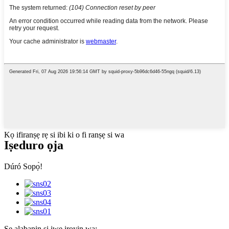
Kọ ifiranṣẹ rẹ si ibi ki o fi ranṣẹ si wa
Iṣeduro ọja
Dúró Sopọ̀!
Ṣe alabapin si iwe iroyin wa: