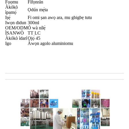
Fọọmu
Fífọ́nrán
Àkókò
Ọdún mẹ́ta
ìpamọ́
Iṣẹ́
Fi omi ṣan awọ ara, mu gbigbẹ tutu
Iwọn didun
300ml
OEM/ODM
Ó wà nílẹ̀
ÌSANWÒ
TT LC
Àkókò ìdarí
Ọjọ́ 45
Igo
Àwọn agolo aluminiomu