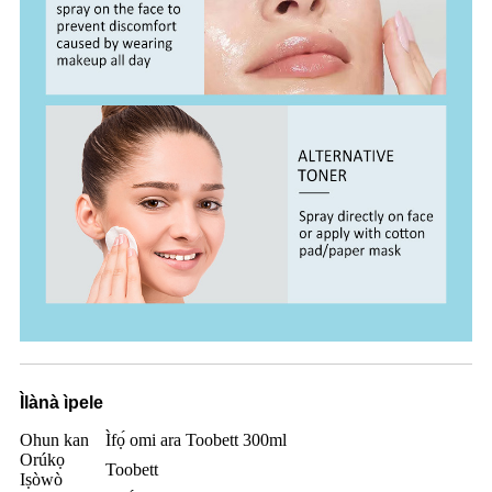
Ìlànà ìpele
Ohun kan
Ìfọ́ omi ara Toobett 300ml
Orúkọ
Toobett
Iṣòwò