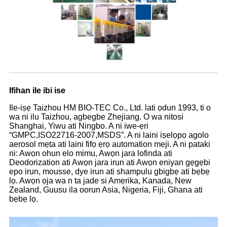
Ifihan ile ibi ise
Ile-iṣẹ Taizhou HM BIO-TEC Co., Ltd. lati ọdun 1993, ti o
wa ni ilu Taizhou, agbegbe Zhejiang. O wa nitosi
Shanghai, Yiwu ati Ningbo. A ni iwe-ẹri
“GMPC,ISO22716-2007,MSDS”. A ni laini iṣelọpọ agolo
aerosol mẹta ati laini fifọ ẹrọ automation meji. A ni pataki
ni: Awọn ohun elo mimu, Awọn jara lofinda ati
Deodorization ati Awọn jara irun ati Awọn eniyan gẹgẹbi
epo irun, mousse, dye irun ati shampulu gbigbẹ ati bẹbẹ
lọ. Awọn ọja wa n ta jade si Amẹrika, Kanada, New
Zealand, Guusu ila oorun Asia, Nigeria, Fiji, Ghana ati
bẹbẹ lọ.