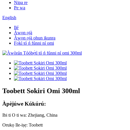
Nipa re
Pe wa
English
Ilé
Àwọn ọjà
Àwọn ọjà ohun ikunra
Fọ́kì tó ń fúnni ní omi
Toobett Sokiri Omi 300ml
Àpèjúwe Kúkúrú:
Ibi ti O ti wa: Zhejiang, China
Orukọ Ile-iṣẹ: Toobett