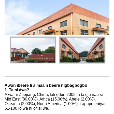
Awọn ibeere ti a maa n beere nigbagbogbo
1. Ta ni àwa?
A wa ni Zhejiang, China, lati ọdun 2008, a ta ọja naa si
Mid East (80.00%), Africa (15.00%), Abele (2.00%),
Oceania (2.00%), North America (1.00%). Lapapọ eniyan
51-100 lo wa ni ọfiisi wa.