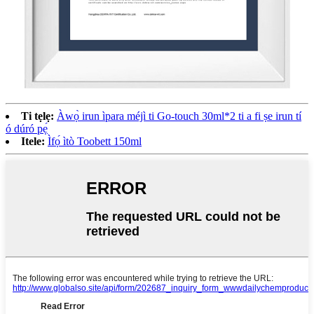
Ti tẹlẹ:
Àwọ̀ irun ìpara méjì ti Go-touch 30ml*2 ti a fi ṣe irun tí
ó dúró pẹ́
Itele:
Ìfọ́ ìtò Toobett 150ml