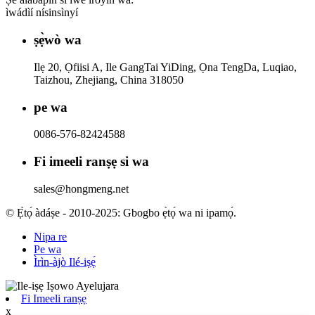
ìwádìí nísinsìnyí
ṣẹ̀wò wa
Ilẹ 20, Ọfiisi A, Ile GangTai YiDing, Ọna TengDa, Luqiao,
Taizhou, Zhejiang, China 318050
pe wa
0086-576-82424588
Fi imeeli ranṣẹ si wa
sales@hongmeng.net
© Ẹ̀tọ́ àdáṣe - 2010-2025: Gbogbo ẹ̀tọ́ wa ni ipamọ́.
Nipa re
Pe wa
Ìrìn-àjò Ilé-iṣẹ́
Fi Imeeli ranṣẹ
x