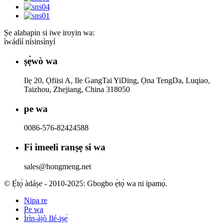
Ṣe alabapin si iwe iroyin wa:
ìwádìí nísinsìnyí
ṣẹ̀wò wa
Ilẹ 20, Ọfiisi A, Ile GangTai YiDing, Ọna TengDa, Luqiao,
Taizhou, Zhejiang, China 318050
pe wa
0086-576-82424588
Fi imeeli ranṣẹ si wa
sales@hongmeng.net
© Ẹ̀tọ́ àdáṣe - 2010-2025: Gbogbo ẹ̀tọ́ wa ni ipamọ́.
Nipa re
Pe wa
Ìrìn-àjò Ilé-iṣẹ́