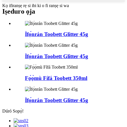
Kọ ifiranṣẹ rẹ si ibi ki o fi ranṣẹ si wa
Iṣeduro ọja
Ìfọ́nrán Toobett Glitter 45g
Ìfọ́nrán Toobett Glitter 45g
Fọ́ọ̀mù Fífá Toobett 350ml
Ìfọ́nrán Toobett Glitter 45g
Dúró Sopọ̀!