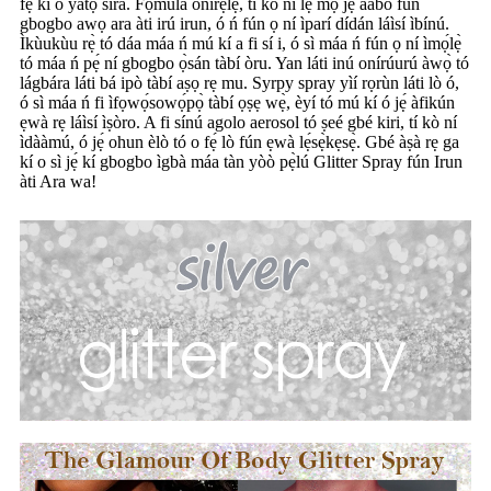
fẹ́ kí ó yàtọ̀ síra. Fọ́múlá onírẹ̀lẹ̀, tí kò ní lẹ̀ mọ́ jẹ́ ààbò fún
gbogbo awọ ara àti irú irun, ó ń fún ọ ní ìparí dídán láìsí ìbínú.
Ìkùukùu rẹ̀ tó dáa máa ń mú kí a fi sí i, ó sì máa ń fún ọ ní ìmọ́lẹ̀
tó máa ń pẹ́ ní gbogbo ọ̀sán tàbí òru. Yan láti inú onírúurú àwọ̀ tó
lágbára láti bá ipò tàbí aṣọ rẹ mu. Syrpy spray yìí rọrùn láti lò ó,
ó sì máa ń fi ìfọwọ́sowọ́pọ̀ tàbí ọṣẹ wẹ̀, èyí tó mú kí ó jẹ́ àfikún
ẹwà rẹ láìsí ìṣòro. A fi sínú agolo aerosol tó ṣeé gbé kiri, tí kò ní
ìdààmú, ó jẹ́ ohun èlò tó o fẹ́ lò fún ẹwà lẹ́sẹ̀kẹsẹ̀. Gbé àṣà rẹ ga
kí o sì jẹ́ kí gbogbo ìgbà máa tàn yòò pẹ̀lú Glitter Spray fún Irun
àti Ara wa!