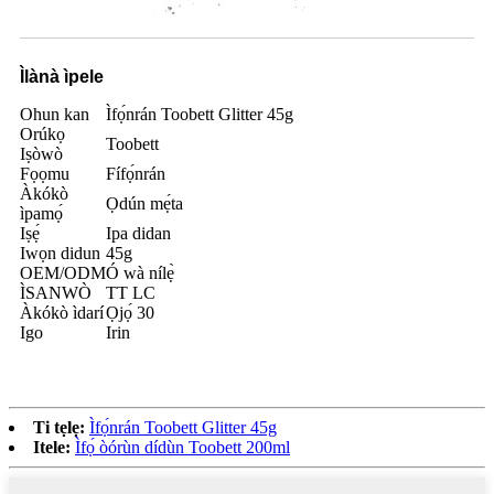
Ìlànà ìpele
Ohun kan
Ìfọ́nrán Toobett Glitter 45g
Orúkọ
Toobett
Iṣòwò
Fọọmu
Fífọ́nrán
Àkókò
Ọdún mẹ́ta
ìpamọ́
Iṣẹ́
Ipa didan
Iwọn didun
45g
OEM/ODM
Ó wà nílẹ̀
ÌSANWÒ
TT LC
Àkókò ìdarí
Ọjọ́ 30
Igo
Irin
Ti tẹlẹ:
Ìfọ́nrán Toobett Glitter 45g
Itele:
Ìfọ́ òórùn dídùn Toobett 200ml