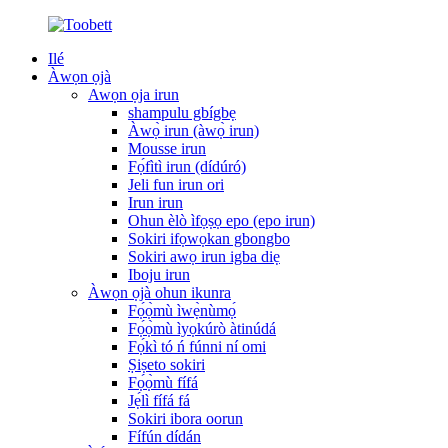
Ilé
Àwọn ọjà
Awọn ọja irun
shampulu gbígbẹ
Àwọ̀ irun (àwọ̀ irun)
Mousse irun
Fọ́fìtì irun (dídúró)
Jeli fun irun ori
Irun irun
Ohun èlò ìfọṣọ epo (epo irun)
Sokiri ifọwọkan gbongbo
Sokiri awọ irun igba diẹ
Iboju irun
Àwọn ọjà ohun ikunra
Fọ́ọ̀mù ìwẹ̀nùmọ́
Fọ́ọ̀mù ìyọkúrò àtinúdá
Fọ́kì tó ń fúnni ní omi
Ṣiṣeto sokiri
Fọ́ọ̀mù fífá
Jẹ́lì fífá fá
Sokiri ibora oorun
Fífún dídán