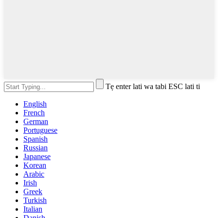
Tẹ enter lati wa tabi ESC lati ti
English
French
German
Portuguese
Spanish
Russian
Japanese
Korean
Arabic
Irish
Greek
Turkish
Italian
Danish