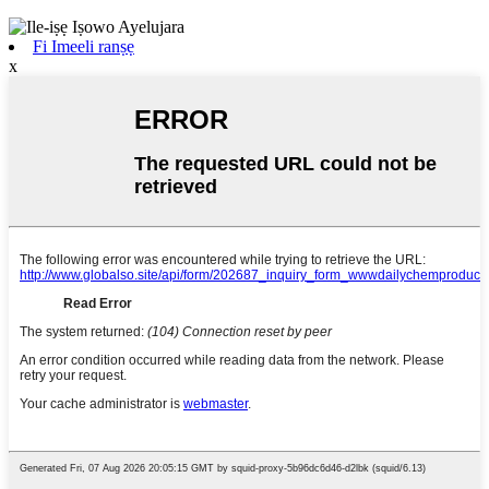
Fi Imeeli ranṣẹ
x