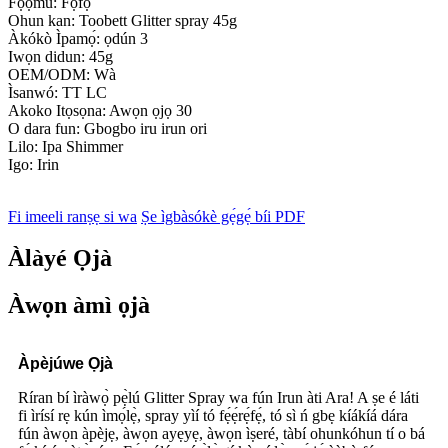
Fọ́ọ̀mù: Fọ́fọ́
Ohun kan: Toobett Glitter spray 45g
Àkókò Ìpamọ́: ọdún 3
Iwọn didun: 45g
OEM/ODM: Wà
Ìsanwó: TT LC
Akoko Itọsọna: Awọn ọjọ 30
O dara fun: Gbogbo iru irun ori
Lilo: Ipa Shimmer
Igo: Irin
Fi imeeli ranṣẹ si wa
Ṣe ìgbàsókè gẹ́gẹ́ bíi PDF
Àlàyé Ọjà
Àwọn àmì ọjà
Àpèjúwe Ọjà
Ríran bí ìràwọ̀ pẹ̀lú Glitter Spray wa fún Irun àti Ara! A ṣe é láti
fi ìrísí rẹ kún ìmọ́lẹ̀, spray yìí tó fẹ́ẹ́rẹ́fẹ́, tó sì ń gbẹ kíákíá dára
fún àwọn àpèjẹ, àwọn ayẹyẹ, àwọn ìṣeré, tàbí ohunkóhun tí o bá