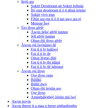
Ìtọ́jú ara
Sokiri Deodorant ati Sokiri lofinda
Ìfọ́ omi deodorant tí ó ń dènà òógùn
Sokiri yiyọ irun
Fífún ara ẹni tí ó ń tan awọ ara rẹ̀
Mousse Ìwẹ̀
Ẹ̀rọ ìfọṣọ afẹ́fẹ́
Àwọn ilẹ̀kẹ̀ afẹ́fẹ́ tuntun
Jẹ́lì afẹ́fẹ́ tuntun
Ohun èlò ìfọṣọ afẹ́fẹ́
Àwọn ọjà ìwẹ̀nùmọ́ ilé
Ẹni tí ń fọ balùwẹ̀
Ẹni tí ń fọ ilẹ̀
Ohun ìfọmọ́ dígí
Ẹni tí ń fọ ibi ìdáná
Ẹni tí ń fọ ilé ìgbọ̀nsẹ̀
Àwọn ọjà ìfọṣọ
Ọṣẹ ifọṣọ ọmọ
Búlíìkì
Búlúì àwọ̀
Ohun èlò ìrọ̀rùn aṣọ
Ọṣẹ ifọṣọ
Amúgbálẹ́gbẹ̀ẹ́ òórùn inú ìwẹ̀
Awọn iroyin
Awọn ibeere ti a maa n beere nigbagbogbo