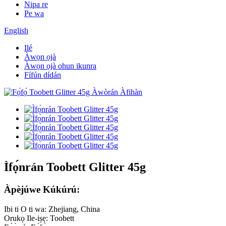
Nipa re
Pe wa
English
Ilé
Àwọn ọjà
Àwọn ọjà ohun ikunra
Fífún dídán
Ìfọ́nrán Toobett Glitter 45g
Àpèjúwe Kúkúrú:
Ibi ti O ti wa: Zhejiang, China
Orukọ Ile-iṣẹ: Toobett