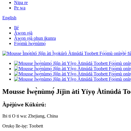
Nipa re
Pe wa
English
Ilé
Àwọn ọjà
Àwọn ọjà ohun ikunra
Fọ́ọ̀mù ìwẹ̀nùmọ́
Mousse Ìwẹ̀nùmọ́ Jíjìn àti Yíyọ Àtinúdá Too
Àpèjúwe Kúkúrú:
Ibi ti O ti wa: Zhejiang, China
Orukọ Ile-iṣẹ: Toobett