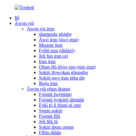
Ilé
Àwọn ọjà
Awọn ọja irun
shampulu gbígbẹ
Àwọ̀ irun (àwọ̀ irun)
Mousse irun
Fọ́fìtì irun (dídúró)
Jeli fun irun ori
Irun irun
Ohun èlò ìfọṣọ epo (epo irun)
Sokiri ifọwọkan gbongbo
Sokiri awọ irun igba diẹ
Iboju irun
Àwọn ọjà ohun ikunra
Fọ́ọ̀mù ìwẹ̀nùmọ́
Fọ́ọ̀mù ìyọkúrò àtinúdá
Fọ́kì tó ń fúnni ní omi
Ṣiṣeto sokiri
Fọ́ọ̀mù fífá
Jẹ́lì fífá fá
Sokiri ibora oorun
Fífún dídán