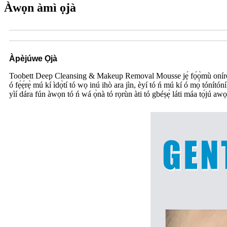
Àwọn àmì ọjà
Àpèjúwe Ọjà
Toobett Deep Cleansing & Makeup Removal Mousse jẹ́ fọ́ọ̀mù onírẹ̀lẹ̀ 
ó fẹ́ẹ́rẹ̀ mú kí ìdọ̀tí tó wọ inú ihò ara jìn, èyí tó ń mú kí ó mọ́ tóní
yìí dára fún àwọn tó ń wá ọ̀nà tó rọrùn àti tó gbéṣẹ́ láti máa tọ́jú awọ a