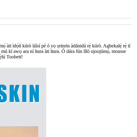
 ìdọ̀tí kúrò láìsí pé ó yọ ọrinrin àdánidá rẹ̀ kúrò. Agbekalẹ̀ rẹ̀ tí
 ń mú kí awọ ara ní ìtura àti ìtura. Ó dára fún lílò ojoojúmọ́, mousse
ẹ̀lú Toobett!