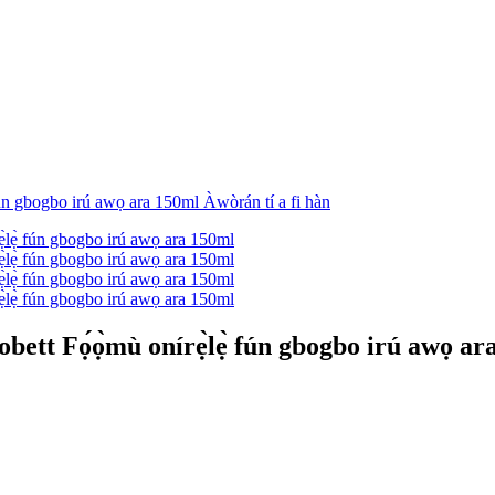
bett Fọ́ọ̀mù onírẹ̀lẹ̀ fún gbogbo irú awọ a