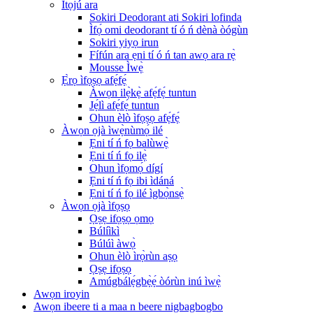
Ìtọ́jú ara
Sokiri Deodorant ati Sokiri lofinda
Ìfọ́ omi deodorant tí ó ń dènà òógùn
Sokiri yiyọ irun
Fífún ara ẹni tí ó ń tan awọ ara rẹ̀
Mousse Ìwẹ̀
Ẹ̀rọ ìfọṣọ afẹ́fẹ́
Àwọn ilẹ̀kẹ̀ afẹ́fẹ́ tuntun
Jẹ́lì afẹ́fẹ́ tuntun
Ohun èlò ìfọṣọ afẹ́fẹ́
Àwọn ọjà ìwẹ̀nùmọ́ ilé
Ẹni tí ń fọ balùwẹ̀
Ẹni tí ń fọ ilẹ̀
Ohun ìfọmọ́ dígí
Ẹni tí ń fọ ibi ìdáná
Ẹni tí ń fọ ilé ìgbọ̀nsẹ̀
Àwọn ọjà ìfọṣọ
Ọṣẹ ifọṣọ ọmọ
Búlíìkì
Búlúì àwọ̀
Ohun èlò ìrọ̀rùn aṣọ
Ọṣẹ ifọṣọ
Amúgbálẹ́gbẹ̀ẹ́ òórùn inú ìwẹ̀
Awọn iroyin
Awọn ibeere ti a maa n beere nigbagbogbo