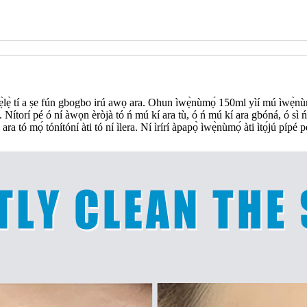
tí a ṣe fún gbogbo irú awọ ara. Ohun ìwẹ̀nùmọ́ 150ml yìí mú ìwẹ̀nùmọ́ àti
tóní. Nítorí pé ó ní àwọn èròjà tó ń mú kí ara tù, ó ń mú kí ara gbóná, ó sì
ra tó mọ́ tónítóní àti tó ní ìlera. Ní ìrírí àpapọ̀ ìwẹ̀nùmọ́ àti ìtọ́jú pípé p