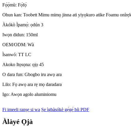
Fọ́ọ̀mù: Fọ́fọ́
Ohun kan: Toobett Mimu mimọ jinna ati yiyọkuro atike Foamu onírẹl
Àkókò Ìpamọ́: ọdún 3
Iwọn didun: 150ml
OEM/ODM: Wà
Ìsanwó: TT LC
Akoko Itọsọna: ọjọ 45
O dara fun: Gbogbo iru awọ ara
Lilo: Fọ awọ ara rẹ mọ daradara
Igo: Awọn agolo aluminiomu
Fi imeeli ranṣẹ si wa
Ṣe ìgbàsókè gẹ́gẹ́ bíi PDF
Àlàyé Ọjà