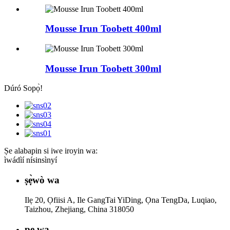
Mousse Irun Toobett 400ml
Mousse Irun Toobett 300ml
Dúró Sopọ̀!
Ṣe alabapin si iwe iroyin wa:
ìwádìí nísinsìnyí
ṣẹ̀wò wa
Ilẹ 20, Ọfiisi A, Ile GangTai YiDing, Ọna TengDa, Luqiao,
Taizhou, Zhejiang, China 318050
pe wa