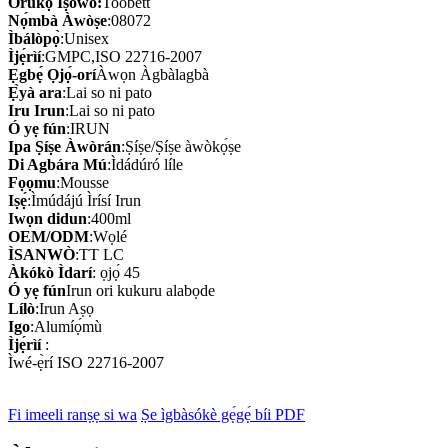
Orúkọ Iṣòwò:
Toobett
Nọ́mbà Àwòṣe
:08072
Ìbálòpọ̀
:Unisex
Ìjẹ́rìí
:GMPC,ISO 22716-2007
Ẹgbẹ́ Ọjọ́-orí
Àwọn Àgbàlagbà
Ẹ̀yà ara
:Lai so ni pato
Iru Irun
:Lai so ni pato
Ó yẹ fún
:IRUN
Ipa Ṣíṣe Àwòrán
:Ṣíṣe/Ṣíṣe àwòkọ́ṣe
Di Agbára Mú
:Ìdádúró líle
Fọọmu
:Mousse
Iṣẹ́
:Ìmúdájú Ìrísí Irun
Iwọn didun
:400ml
OEM/ODM
:Wọlé
ÌSANWÒ
:TT LC
Àkókò Ìdarí
: ọjọ́ 45
Ó yẹ fún
Irun ori kukuru alabọde
Lílò
:Irun Aṣọ
Igo
:Alumíọ́mù
Ìjẹ́rìí
:
Ìwé-ẹ̀rí ISO 22716-2007
Fi imeeli ranṣẹ si wa
Ṣe ìgbàsókè gẹ́gẹ́ bíi PDF