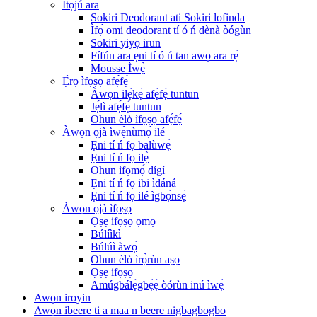
Ìtọ́jú ara
Sokiri Deodorant ati Sokiri lofinda
Ìfọ́ omi deodorant tí ó ń dènà òógùn
Sokiri yiyọ irun
Fífún ara ẹni tí ó ń tan awọ ara rẹ̀
Mousse Ìwẹ̀
Ẹ̀rọ ìfọṣọ afẹ́fẹ́
Àwọn ilẹ̀kẹ̀ afẹ́fẹ́ tuntun
Jẹ́lì afẹ́fẹ́ tuntun
Ohun èlò ìfọṣọ afẹ́fẹ́
Àwọn ọjà ìwẹ̀nùmọ́ ilé
Ẹni tí ń fọ balùwẹ̀
Ẹni tí ń fọ ilẹ̀
Ohun ìfọmọ́ dígí
Ẹni tí ń fọ ibi ìdáná
Ẹni tí ń fọ ilé ìgbọ̀nsẹ̀
Àwọn ọjà ìfọṣọ
Ọṣẹ ifọṣọ ọmọ
Búlíìkì
Búlúì àwọ̀
Ohun èlò ìrọ̀rùn aṣọ
Ọṣẹ ifọṣọ
Amúgbálẹ́gbẹ̀ẹ́ òórùn inú ìwẹ̀
Awọn iroyin
Awọn ibeere ti a maa n beere nigbagbogbo