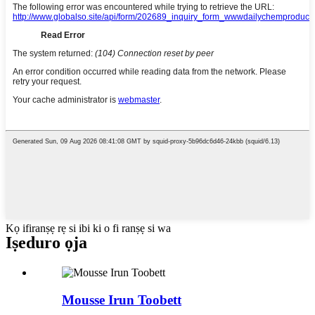
Kọ ifiranṣẹ rẹ si ibi ki o fi ranṣẹ si wa
Iṣeduro ọja
Mousse Irun Toobett