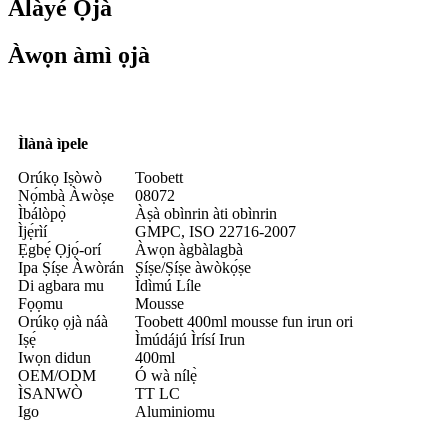
Àlàyé Ọjà
Àwọn àmì ọjà
Ìlànà ìpele
Orúkọ Iṣòwò
Toobett
Nọ́mbà Àwòṣe
08072
Ìbálòpọ̀
Àṣà obìnrin àti obìnrin
Ìjẹ́rìí
GMPC, ISO 22716-2007
Ẹgbẹ́ Ọjọ́-orí
Àwọn àgbàlagbà
Ipa Ṣíṣe Àwòrán
Ṣíṣe/Ṣíṣe àwòkọ́ṣe
Di agbara mu
Ìdìmú Líle
Fọọmu
Mousse
Orúkọ ọjà náà
Toobett 400ml mousse fun irun ori
Iṣẹ́
Ìmúdájú Ìrísí Irun
Iwọn didun
400ml
OEM/ODM
Ó wà nílẹ̀
ÌSANWÒ
TT LC
Igo
Aluminiomu