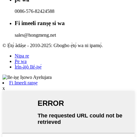
0086-576-82424588
Fi imeeli ranṣẹ si wa
sales@hongmeng.net
© Ẹ̀tọ́ àdáṣe - 2010-2025: Gbogbo ẹ̀tọ́ wa ni ipamọ́.
Nipa re
Pe wa
Ìrìn-àjò Ilé-iṣẹ́
Fi Imeeli ranṣẹ
x