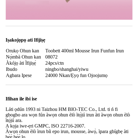
Iṣakojọpọ ati Ifijiṣẹ
Orukọ Ohun kan
Toobett 400ml Mousse Irun Funfun Irun
Nọ́mbà Ohun kan
08072
Àkójọ àti Ìfijiṣẹ́
24pcs/ctn
Ibudo
ningbo/shanghai/yiwu
Agbara Ipese
24000 Nkan/Ẹyọ fun Ojoojumọ
Ifihan ile ibi ise
Láti ọdún 1993 ni Taizhou HM BIO-TEC Co., Ltd. ti ń fi
gbogbo ara wọn fún àwọn ohun èlò ìtọ́jú irun àti àwọn ohun èlò
ìtọ́jú ara.
A kọja iwe-ẹri GMPC, ISO 22716-2007.
Àwọn ohun èlò ìrun bíi epo irun, mousse, àwọ̀, ìpara gbígbẹ àti
bẹ́ẹ̀ bẹ́ẹ̀ lọ…