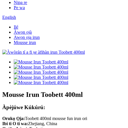
Nipa re
Pe wa
English
Ilé
Àwọn ọjà
Awọn ọja irun
Mousse irun
Mousse Irun Toobett 400ml
Àpèjúwe Kúkúrú:
Orukọ Ọja:
Toobett 400ml mousse fun irun ori
Ibi ti O ti wa:
Zhejiang, China