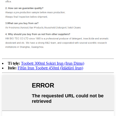
Ti tẹlẹ:
Toobett 300ml Sokiri Irun (Irun Dimu)
Itele:
Fífún Irun Toobett 450ml (Ìdádúró Irun)