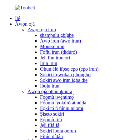
Ilé
Àwọn ọjà
Awọn ọja irun
shampulu gbígbẹ
Àwọ̀ irun (àwọ̀ irun)
Mousse irun
Fọ́fìtì irun (dídúró)
Jeli fun irun ori
Irun irun
Ohun èlò ìfọṣọ epo (epo irun)
Sokiri ifọwọkan gbongbo
Sokiri awọ irun igba diẹ
Iboju irun
Àwọn ọjà ohun ikunra
Fọ́ọ̀mù ìwẹ̀nùmọ́
Fọ́ọ̀mù ìyọkúrò àtinúdá
Fọ́kì tó ń fúnni ní omi
Ṣiṣeto sokiri
Fọ́ọ̀mù fífá
Jẹ́lì fífá fá
Sokiri ibora oorun
Fífún dídán