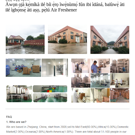
Àwọn ọjà kẹ́míkà ilé bíi ẹ̀rọ ìwẹ̀nùmọ́ fún ibi ìdáná, balùwẹ̀ àti
ilé ìgbọ̀nsẹ̀ àti aṣọ, pẹ̀lú Air Freshener